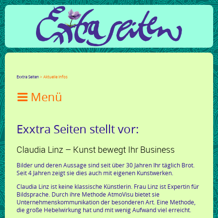
Facebook
Twitter
Google+
LinkedIn
Xing
Mail
tumblr
Reddit
Exxtra Seiten
Aktuelle Infos

Exxtra Seiten stellt vor:
Claudia Linz – Kunst bewegt Ihr Business
Bilder und deren Aussage sind seit über 30 Jahren Ihr täglich Brot.
Seit 4 Jahren zeigt sie dies auch mit eigenen Kunstwerken.
Claudia Linz ist keine klassische Künstlerin. Frau Linz ist Expertin für
Bildsprache. Durch ihre Methode AtmoVisu bietet sie
Unternehmenskommunikation der besonderen Art. Eine Methode,
die große Hebelwirkung hat und mit wenig Aufwand viel erreicht.