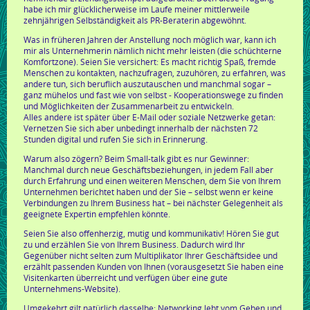
habe ich mir glücklicherweise im Laufe meiner mittlerweile
zehnjährigen Selbständigkeit als PR-Beraterin abgewöhnt.
Was in früheren Jahren der Anstellung noch möglich war, kann ich
mir als Unternehmerin nämlich nicht mehr leisten (die schüchterne
Komfortzone). Seien Sie versichert: Es macht richtig Spaß, fremde
Menschen zu kontakten, nachzufragen, zuzuhören, zu erfahren, was
andere tun, sich beruflich auszutauschen und manchmal sogar –
ganz mühelos und fast wie von selbst - Kooperationswege zu finden
und Möglichkeiten der Zusammenarbeit zu entwickeln.
Alles andere ist später über E-Mail oder soziale Netzwerke getan:
Vernetzen Sie sich aber unbedingt innerhalb der nächsten 72
Stunden digital und rufen Sie sich in Erinnerung.
Warum also zögern? Beim Small-talk gibt es nur Gewinner:
Manchmal durch neue Geschäftsbeziehungen, in jedem Fall aber
durch Erfahrung und einen weiteren Menschen, dem Sie von Ihrem
Unternehmen berichtet haben und der Sie – selbst wenn er keine
Verbindungen zu Ihrem Business hat – bei nächster Gelegenheit als
geeignete Expertin empfehlen könnte.
Seien Sie also offenherzig, mutig und kommunikativ! Hören Sie gut
zu und erzählen Sie von Ihrem Business. Dadurch wird Ihr
Gegenüber nicht selten zum Multiplikator Ihrer Geschäftsidee und
erzählt passenden Kunden von Ihnen (vorausgesetzt Sie haben eine
Visitenkarten überreicht und verfügen über eine gute
Unternehmens-Website).
Umgekehrt gilt natürlich dasselbe: Networking lebt vom Geben und