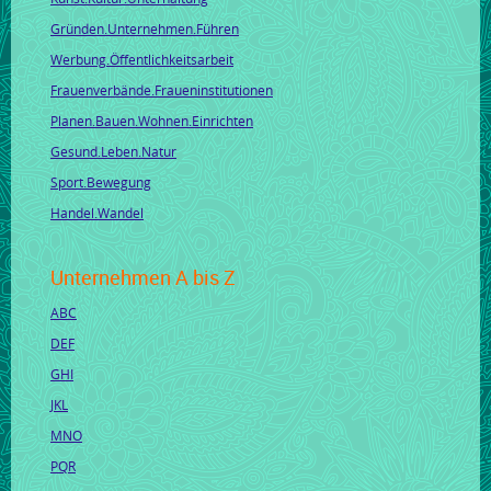
Gründen.Unternehmen.Führen
Werbung.Öffentlichkeitsarbeit
Frauenverbände.Fraueninstitutionen
Planen.Bauen.Wohnen.Einrichten
Gesund.Leben.Natur
Sport.Bewegung
Handel.Wandel
Unternehmen A bis Z
ABC
DEF
GHI
JKL
MNO
PQR