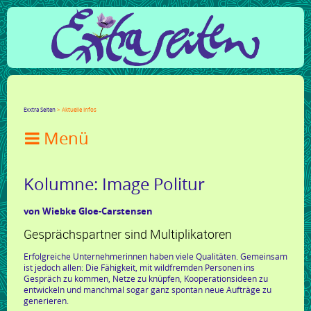
Facebook
Twitter
Google+
LinkedIn
Xing
Mail
tumblr
Reddit
Exxtra Seiten
Aktuelle Infos

Kolumne: Image Politur
von Wiebke Gloe-Carstensen
Gesprächspartner sind Multiplikatoren
Erfolgreiche Unternehmerinnen haben viele Qualitäten. Gemeinsam
ist jedoch allen: Die Fähigkeit, mit wildfremden Personen ins
Gespräch zu kommen, Netze zu knüpfen, Kooperationsideen zu
entwickeln und manchmal sogar ganz spontan neue Aufträge zu
generieren.