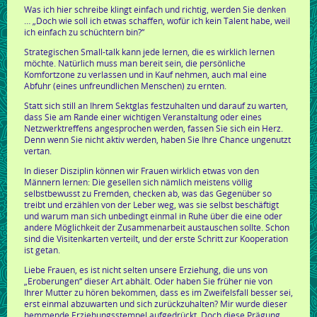
Was ich hier schreibe klingt einfach und richtig, werden Sie denken
… „Doch wie soll ich etwas schaffen, wofür ich kein Talent habe, weil
ich einfach zu schüchtern bin?“
Strategischen Small-talk kann jede lernen, die es wirklich lernen
möchte. Natürlich muss man bereit sein, die persönliche
Komfortzone zu verlassen und in Kauf nehmen, auch mal eine
Abfuhr (eines unfreundlichen Menschen) zu ernten.
Statt sich still an Ihrem Sektglas festzuhalten und darauf zu warten,
dass Sie am Rande einer wichtigen Veranstaltung oder eines
Netzwerktreffens angesprochen werden, fassen Sie sich ein Herz.
Denn wenn Sie nicht aktiv werden, haben Sie Ihre Chance ungenutzt
vertan.
In dieser Disziplin können wir Frauen wirklich etwas von den
Männern lernen: Die gesellen sich nämlich meistens völlig
selbstbewusst zu Fremden, checken ab, was das Gegenüber so
treibt und erzählen von der Leber weg, was sie selbst beschäftigt
und warum man sich unbedingt einmal in Ruhe über die eine oder
andere Möglichkeit der Zusammenarbeit austauschen sollte. Schon
sind die Visitenkarten verteilt, und der erste Schritt zur Kooperation
ist getan.
Liebe Frauen, es ist nicht selten unsere Erziehung, die uns von
„Eroberungen“ dieser Art abhält. Oder haben Sie früher nie von
Ihrer Mutter zu hören bekommen, dass es im Zweifelsfall besser sei,
erst einmal abzuwarten und sich zurückzuhalten? Mir wurde dieser
hemmende Erziehungsstempel aufgedrückt. Doch diese Prägung