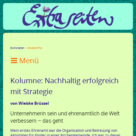
Facebook
Twitter
Google+
LinkedIn
Xing
Mail
tumblr
Reddit
Exxtra Seiten
Aktuelle Infos

Kolumne: Nachhaltig erfolgreich
mit Strategie
von Wiebke Brüssel
Unternehmerin sein und ehrenamtlich die Welt
verbessern – das geht
Mein erstes Ehrenamt war die Organisation und Betreuung von
Aktivitäten für Kinder in einer Kirchengemeinde. Ich war zu dieser