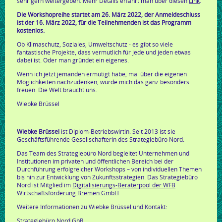
sehr gern weitergeben. Mehr Details erfährt man über diesen
Link
.
Die Workshopreihe startet am 26. März 2022, der Anmeldeschluss
ist der 16. März 2022, für die Teilnehmenden ist das Programm
kostenlos.
Ob Klimaschutz, Soziales, Umweltschutz - es gibt so viele
fantastische Projekte, dass vermutlich für jede und jeden etwas
dabei ist. Oder man gründet ein eigenes.
Wenn ich jetzt jemanden ermutigt habe, mal über die eigenen
Möglichkeiten nachzudenken, würde mich das ganz besonders
freuen. Die Welt braucht uns.
Wiebke Brüssel
Wiebke Brüssel
ist Diplom-Betriebswirtin. Seit 2013 ist sie
Geschäftsführende Gesellschafterin des Strategiebüro Nord.
Das Team des Strategiebüro Nord begleitet Unternehmen und
Institutionen im privaten und öffentlichen Bereich bei der
Durchführung erfolgreicher Workshops – von individuellen Themen
bis hin zur Entwicklung von Zukunftsstrategien. Das Strategiebüro
Nord ist Mitglied im
Digitalisierungs-Beraterpool der WFB
Wirtschaftsförderung Bremen GmbH
.
Weitere Informationen zu Wiebke Brüssel und Kontakt:
Strategiebüro Nord GbR