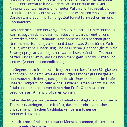
Zeit in der Oberstufe kurz vor dem Abitur und hatte nicht viel
Ahnung, aber wenigstens einen guten Willen und Pädagogik als
Grundkurs. Es hat viel Spaß gemacht und wir hatten ein gutes Team.
Danach war erst einmal für lange Zeit Funkstille zwischen mir und
Ehrenämtern.
Das änderte sich vor einigen Jahren, als ich bereits Unternehmerin
war. Es begann damit, dass mein Geschäftspartner und ich uns
verstärkt mit den Sustainable Development Goals beschäftigten.
Unternehmerisch tätig zu sein und dabei etwas Gutes für die Welt
zu tun, war genau unser Ding, und das Thema „Nachhaltigkeit“ in die
Strategieprojekte zu integrieren, war selbstverständlich. Trotzdem
hatten wir das Gefühl, dass da noch mehr geht. Und so wurden und
sind wir (wieder) ehrenamtlich tätig.
Im Gegensatz zu früher kann ich jetzt meine beruflichen Fähigkeiten
einbringen und damit Projekte und Organisationen gut und gezielt
unterstützen. Ich denke, dass gerade wir Unternehmende im Laufe
unserer Tätigkeit und beim Aufbau unserer Firmen Kenntnisse und
Erfahrungen erlangen, von denen Non-Profit-Organisationen
besonders am Anfang profitieren können.
Neben der Möglichkeit, meine individuellen Fähigkeiten in motivierte
Teams einzubringen, stelle ich fest, dass mein ehrenamtliches
Engagement in Sachen Nachhaltigkeit bei mir folgende
Nebenwirkungen hat:
Ich lerne ständig interessante Menschen kennen, die ich sonst
nie getroffen hätte,