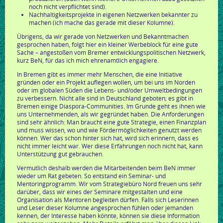
noch nicht verpflichtet sind).
Nachhaltigkeitsprojekte in eigenen Netzwerken bekannter zu
machen (ich mache das gerade mit dieser Kolumne).
Übrigens, da wir gerade von Netzwerken und Bekanntmachen
gesprochen haben, folgt hier ein kleiner Werbeblock für eine gute
Sache – angestoßen vom Bremer entwicklungspolitischen Netzwerk,
kurz BeN, für das ich mich ehrenamtlich engagiere.
In Bremen gibt es immer mehr Menschen, die eine Initiative
gründen oder ein Projekt auflegen wollen, um bei uns im Norden
oder im globalen Süden die Lebens- und/oder Umweltbedingungen
zu verbessern. Nicht alle sind in Deutschland geboten; es gibt in
Bremen einige Diaspora-Communities. Im Grunde geht es ihnen wie
uns Unternehmenden, als wir gegründet haben. Die Anforderungen
sind sehr ähnlich: Man braucht eine gute Strategie, einen Finanzplan
und muss wissen, wo und wie Fördermöglichkeiten genutzt werden
können. Wer das schon hinter sich hat, wird sich erinnern, dass es
nicht immer leicht war. Wer diese Erfahrungen noch nicht hat, kann
Unterstützung gut gebrauchen.
Vermutlich deshalb werden die Mitarbeitenden beim BeN immer
wieder um Rat gebeten. So entstand ein Seminar- und
Mentoringprogramm. Wir vom Strategiebüro Nord freuen uns sehr
darüber, dass wir eines der Seminare mitgestalten und eine
Organisation als Mentoren begleiten dürfen. Falls sich Leserinnen
und Leser dieser Kolumne angesprochen fühlen oder jemanden
kennen, der Interesse haben könnte, können sie diese Information