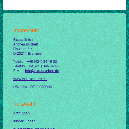
Impressum
Exxtra Seiten
Andrea Buchelt
Elsasser Str. 1
D-28211 Bremen
Telefon: +49 (421) 34 19 02
Telefax: +49 (421) 346 64 46
E-Mail:
info@exxtraseiten.de
www.exxtraseiten.de
USt. IdNr.: DE 199099061
Kurzwahl
Ärzt.innen
Kinder.Kinder
Kunst.Kultur.Unterhaltung