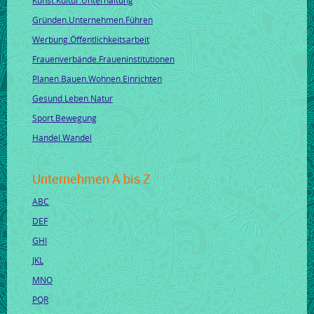
Gründen.Unternehmen.Führen
Werbung.Öffentlichkeitsarbeit
Frauenverbände.Fraueninstitutionen
Planen.Bauen.Wohnen.Einrichten
Gesund.Leben.Natur
Sport.Bewegung
Handel.Wandel
Unternehmen A bis Z
ABC
DEF
GHI
JKL
MNO
PQR