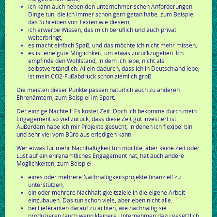
ich kann auch neben den unternehmerischen Anforderungen
Dinge tun, die ich immer schon gern getan habe, zum Beispiel
das Schreiben von Texten wie diesem,
ich erwerbe Wissen, das mich beruflich und auch privat
weiterbringt,
es macht einfach Spaß, und das möchte ich nicht mehr missen,
es ist eine gute Möglichkeit, um etwas zurückzugeben. Ich
empfinde den Wohlstand, in dem ich lebe, nicht als
selbstverständlich. Allein dadurch, dass ich in Deutschland lebe,
ist mein CO2-Fußabdruck schon ziemlich groß.
Die meisten dieser Punkte passen natürlich auch zu anderen
Ehrenämtern, zum Beispiel im Sport.
Der einzige Nachteil: Es kostet Zeit. Doch ich bekomme durch mein
Engagement so viel zurück, dass diese Zeit gut investiert ist.
Außerdem habe ich mir Projekte gesucht, in denen ich flexibel bin
und sehr viel vom Büro aus erledigen kann.
Wer etwas für mehr Nachhaltigkeit tun möchte, aber keine Zeit oder
Lust auf ein ehrenamtliches Engagement hat, hat auch andere
Möglichkeiten, zum Beispiel
eines oder mehrere Nachhaltigkeitsprojekte finanziell zu
unterstützen,
ein oder mehrere Nachhaltigkeitsziele in die eigene Arbeit
einzubauen. Das tun schon viele, aber eben nicht alle.
bei Lieferanten darauf zu achten, wie nachhaltig sie
produzieren (auch wenn kleinere Unternehmen dazu gesetzlich