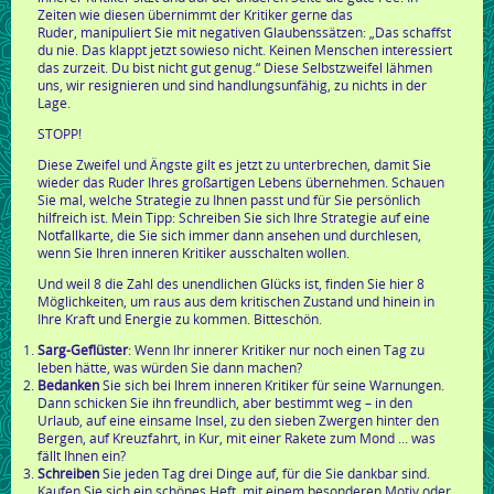
Zeiten wie diesen übernimmt der Kritiker gerne das
Ruder, manipuliert Sie mit negativen Glaubenssätzen: „Das schaffst
du nie. Das klappt jetzt sowieso nicht. Keinen Menschen interessiert
das zurzeit. Du bist nicht gut genug.“ Diese Selbstzweifel lähmen
uns, wir resignieren und sind handlungsunfähig, zu nichts in der
Lage.
STOPP!
Diese Zweifel und Ängste gilt es jetzt zu unterbrechen, damit Sie
wieder das Ruder Ihres großartigen Lebens übernehmen. Schauen
Sie mal, welche Strategie zu Ihnen passt und für Sie persönlich
hilfreich ist. Mein Tipp: Schreiben Sie sich Ihre Strategie auf eine
Notfallkarte, die Sie sich immer dann ansehen und durchlesen,
wenn Sie Ihren inneren Kritiker ausschalten wollen.
Und weil 8 die Zahl des unendlichen Glücks ist, finden Sie hier 8
Möglichkeiten, um raus aus dem kritischen Zustand und hinein in
Ihre Kraft und Energie zu kommen. Bitteschön.
Sarg-Geflüster
: Wenn Ihr innerer Kritiker nur noch einen Tag zu
leben hätte, was würden Sie dann machen?
Bedanken
Sie sich bei Ihrem inneren Kritiker für seine Warnungen.
Dann schicken Sie ihn freundlich, aber bestimmt weg – in den
Urlaub, auf eine einsame Insel, zu den sieben Zwergen hinter den
Bergen, auf Kreuzfahrt, in Kur, mit einer Rakete zum Mond ... was
fällt Ihnen ein?
Schreiben
Sie jeden Tag drei Dinge auf, für die Sie dankbar sind.
Kaufen Sie sich ein schönes Heft, mit einem besonderen Motiv oder