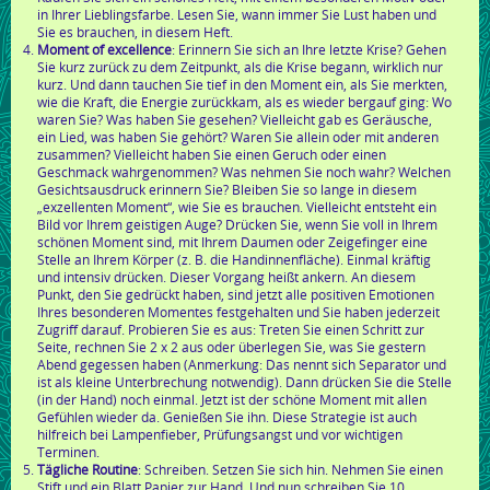
in Ihrer Lieblingsfarbe. Lesen Sie, wann immer Sie Lust haben und
Sie es brauchen, in diesem Heft.
Moment of excellence
: Erinnern Sie sich an Ihre letzte Krise? Gehen
Sie kurz zurück zu dem Zeitpunkt, als die Krise begann, wirklich nur
kurz. Und dann tauchen Sie tief in den Moment ein, als Sie merkten,
wie die Kraft, die Energie zurückkam, als es wieder bergauf ging: Wo
waren Sie? Was haben Sie gesehen? Vielleicht gab es Geräusche,
ein Lied, was haben Sie gehört? Waren Sie allein oder mit anderen
zusammen? Vielleicht haben Sie einen Geruch oder einen
Geschmack wahrgenommen? Was nehmen Sie noch wahr? Welchen
Gesichtsausdruck erinnern Sie? Bleiben Sie so lange in diesem
„exzellenten Moment“, wie Sie es brauchen. Vielleicht entsteht ein
Bild vor Ihrem geistigen Auge? Drücken Sie, wenn Sie voll in Ihrem
schönen Moment sind, mit Ihrem Daumen oder Zeigefinger eine
Stelle an Ihrem Körper (z. B. die Handinnenfläche). Einmal kräftig
und intensiv drücken. Dieser Vorgang heißt ankern. An diesem
Punkt, den Sie gedrückt haben, sind jetzt alle positiven Emotionen
Ihres besonderen Momentes festgehalten und Sie haben jederzeit
Zugriff darauf. Probieren Sie es aus: Treten Sie einen Schritt zur
Seite, rechnen Sie 2 x 2 aus oder überlegen Sie, was Sie gestern
Abend gegessen haben (Anmerkung: Das nennt sich Separator und
ist als kleine Unterbrechung notwendig). Dann drücken Sie die Stelle
(in der Hand) noch einmal. Jetzt ist der schöne Moment mit allen
Gefühlen wieder da. Genießen Sie ihn. Diese Strategie ist auch
hilfreich bei Lampenfieber, Prüfungsangst und vor wichtigen
Terminen.
Tägliche Routine
: Schreiben. Setzen Sie sich hin. Nehmen Sie einen
Stift und ein Blatt Papier zur Hand. Und nun schreiben Sie 10