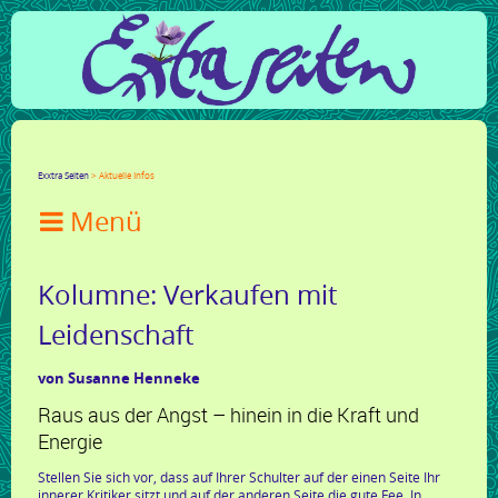
Facebook
Twitter
Google+
LinkedIn
Xing
Mail
tumblr
Reddit
Exxtra Seiten
Aktuelle Infos

Kolumne: Verkaufen mit
Leidenschaft
von Susanne Henneke
Raus aus der Angst – hinein in die Kraft und
Energie
Stellen Sie sich vor, dass auf Ihrer Schulter auf der einen Seite Ihr
innerer Kritiker sitzt und auf der anderen Seite die gute Fee. In