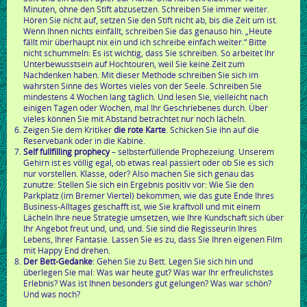
Minuten, ohne den Stift abzusetzen. Schreiben Sie immer weiter.
Hören Sie nicht auf, setzen Sie den Stift nicht ab, bis die Zeit um ist.
Wenn Ihnen nichts einfällt, schreiben Sie das genauso hin. „Heute
fällt mir überhaupt nix ein und ich schreibe einfach weiter.“ Bitte
nicht schummeln: Es ist wichtig, dass Sie schreiben. So arbeitet Ihr
Unterbewusstsein auf Hochtouren, weil Sie keine Zeit zum
Nachdenken haben. Mit dieser Methode schreiben Sie sich im
wahrsten Sinne des Wortes vieles von der Seele. Schreiben Sie
mindestens 4 Wochen lang täglich. Und lesen Sie, vielleicht nach
einigen Tagen oder Wochen, mal Ihr Geschriebenes durch. Über
vieles können Sie mit Abstand betrachtet nur noch lächeln.
Zeigen Sie dem Kritiker
die rote Karte
. Schicken Sie ihn auf die
Reservebank oder in die Kabine.
Self fullfilling prophecy
– selbsterfüllende Prophezeiung. Unserem
Gehirn ist es völlig egal, ob etwas real passiert oder ob Sie es sich
nur vorstellen. Klasse, oder? Also machen Sie sich genau das
zunutze: Stellen Sie sich ein Ergebnis positiv vor: Wie Sie den
Parkplatz (im Bremer Viertel) bekommen, wie das gute Ende Ihres
Business-Alltages geschafft ist, wie Sie kraftvoll und mit einem
Lächeln Ihre neue Strategie umsetzen, wie Ihre Kundschaft sich über
Ihr Angebot freut und, und, und. Sie sind die Regisseurin Ihres
Lebens, Ihrer Fantasie. Lassen Sie es zu, dass Sie Ihren eigenen Film
mit Happy End drehen.
Der Bett-Gedanke
: Gehen Sie zu Bett. Legen Sie sich hin und
überlegen Sie mal: Was war heute gut? Was war Ihr erfreulichstes
Erlebnis? Was ist Ihnen besonders gut gelungen? Was war schön?
Und was noch?