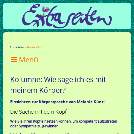
Facebook
Twitter
Google+
LinkedIn
Xing
Mail
tumblr
Reddit
Exxtra Seiten
Aktuelle Infos

Kolumne: Wie sage ich es mit
meinem Körper?
Einsichten zur Körpersprache von Melanie Künzl
Die Sache mit dem Kopf
Wie Sie Ihren Kopf einsetzen können, um kompetent aufzutreten
oder Sympathie zu gewinnen