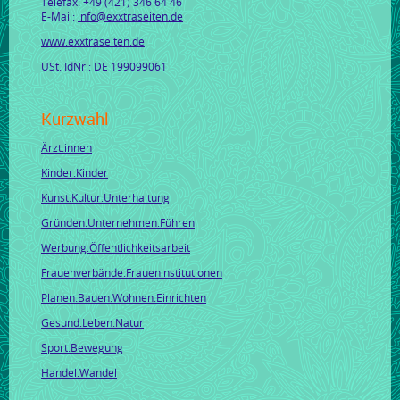
Telefax: +49 (421) 346 64 46
E-Mail:
info@exxtraseiten.de
www.exxtraseiten.de
USt. IdNr.: DE 199099061
Kurzwahl
Ärzt.innen
Kinder.Kinder
Kunst.Kultur.Unterhaltung
Gründen.Unternehmen.Führen
Werbung.Öffentlichkeitsarbeit
Frauenverbände.Fraueninstitutionen
Planen.Bauen.Wohnen.Einrichten
Gesund.Leben.Natur
Sport.Bewegung
Handel.Wandel