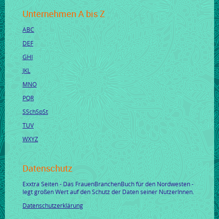
Unternehmen A bis Z
ABC
DEF
GHI
JKL
MNO
PQR
SSchSpSt
TUV
WXYZ
Datenschutz
Exxtra Seiten - Das FrauenBranchenBuch für den Nordwesten -
legt großen Wert auf den Schutz der Daten seiner NutzerInnen.
Datenschutzerklärung