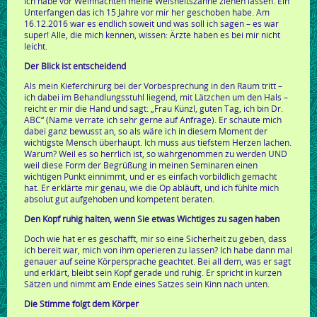
Ich habe vor Weihnachten meine Weisheitszähne ziehen lassen. Ein
Unterfangen das ich 15 Jahre vor mir her geschoben habe. Am
16.12.2016 war es endlich soweit und was soll ich sagen – es war
super! Alle, die mich kennen, wissen: Ärzte haben es bei mir nicht
leicht.
Der Blick ist entscheidend
Als mein Kieferchirurg bei der Vorbesprechung in den Raum tritt –
ich dabei im Behandlungsstuhl liegend, mit Lätzchen um den Hals –
reicht er mir die Hand und sagt: „Frau Künzl, guten Tag, ich bin Dr.
ABC“ (Name verrate ich sehr gerne auf Anfrage). Er schaute mich
dabei ganz bewusst an, so als wäre ich in diesem Moment der
wichtigste Mensch überhaupt. Ich muss aus tiefstem Herzen lachen.
Warum? Weil es so herrlich ist, so wahrgenommen zu werden UND
weil diese Form der Begrüßung in meinen Seminaren einen
wichtigen Punkt einnimmt, und er es einfach vorbildlich gemacht
hat. Er erklärte mir genau, wie die Op abläuft, und ich fühlte mich
absolut gut aufgehoben und kompetent beraten.
Den Kopf ruhig halten,
wenn Sie etwas Wichtiges zu sagen haben
Doch wie hat er es geschafft, mir so eine Sicherheit zu geben, dass
ich bereit war, mich von ihm operieren zu lassen? Ich habe dann mal
genauer auf seine Körpersprache geachtet. Bei all dem, was er sagt
und erklärt, bleibt sein Kopf gerade und ruhig. Er spricht in kurzen
Sätzen und nimmt am Ende eines Satzes sein Kinn nach unten.
Die Stimme folgt dem Körper