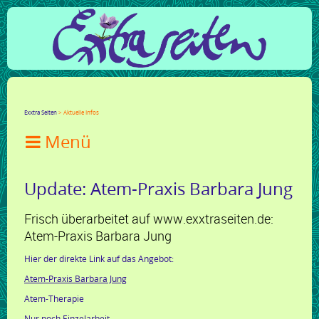
Facebook
Twitter
Google+
LinkedIn
Xing
Mail
tumblr
Reddit
Exxtra Seiten
Aktuelle Infos

Update: Atem-Praxis Barbara Jung
Frisch überarbeitet auf www.exxtraseiten.de:
Atem-Praxis Barbara Jung
Hier der direkte Link auf das Angebot:
Atem-Praxis Barbara Jung
Atem-Therapie
Nur noch Einzelarbeit