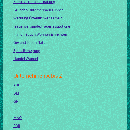
Kunst.Kultur.Unterhaltung
Gründen.Unternehmen.Führen
Werbung.Öffentlichkeitsarbeit
Frauenverbände.Fraueninstitutionen
Planen.Bauen.Wohnen.Einrichten
Gesund.Leben.Natur
Sport.Bewegung
Handel.Wandel
Unternehmen A bis Z
ABC
DEF
GHI
JKL
MNO
PQR