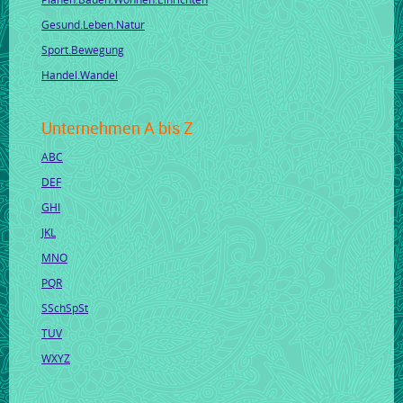
Gesund.Leben.Natur
Sport.Bewegung
Handel.Wandel
Unternehmen A bis Z
ABC
DEF
GHI
JKL
MNO
PQR
SSchSpSt
TUV
WXYZ