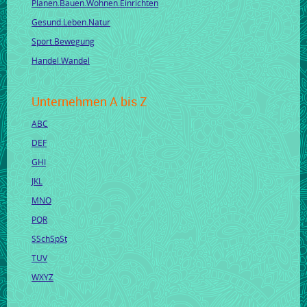
Planen.Bauen.Wohnen.Einrichten
Gesund.Leben.Natur
Sport.Bewegung
Handel.Wandel
Unternehmen A bis Z
ABC
DEF
GHI
JKL
MNO
PQR
SSchSpSt
TUV
WXYZ