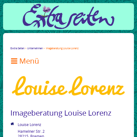
Facebook
Twitter
Google+
LinkedIn
Xing
Mail
tumblr
Reddit
Exxtra Seiten
Unternehmen
Imageberatung Louise Lorenz

Imageberatung Louise Lorenz
Louise Lorenz
Hamelner Str. 2
28215
Bremen