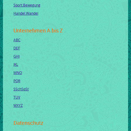
Sport.Bewegung
Handel.Wandel
Unternehmen A bis Z
ABC
DEF
GHI
JKL
MNO
PQR
SSchSpSt
TUV
WXYZ
Datenschutz