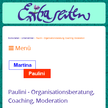
Facebook
Twitter
Google+
LinkedIn
Xing
Mail
tumblr
Reddit
Exxtra Seiten
Unternehmen
Paulini - Organisationsberatung, Coaching, Moderation

Paulini - Organisationsberatung,
Coaching, Moderation