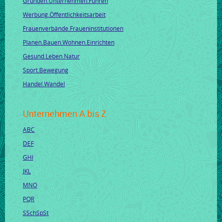
Gründen.Unternehmen.Führen
Werbung.Öffentlichkeitsarbeit
Frauenverbände.Fraueninstitutionen
Planen.Bauen.Wohnen.Einrichten
Gesund.Leben.Natur
Sport.Bewegung
Handel.Wandel
Unternehmen A bis Z
ABC
DEF
GHI
JKL
MNO
PQR
SSchSpSt