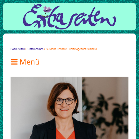
Facebook
Twitter
Google+
LinkedIn
Xing
Mail
tumblr
Reddit
Exxtra Seiten
Unternehmen
Susanne Henneke - Herzmagie fürs Business
