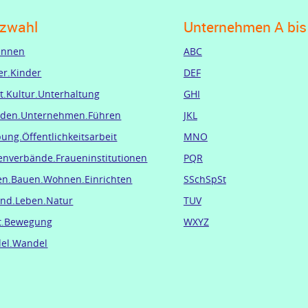
zwahl
Unternehmen A bis
.innen
ABC
er.Kinder
DEF
t.Kultur.Unterhaltung
GHI
den.Unternehmen.Führen
JKL
ung.Öffentlichkeitsarbeit
MNO
enverbände.Fraueninstitutionen
PQR
en.Bauen.Wohnen.Einrichten
SSchSpSt
nd.Leben.Natur
TUV
t.Bewegung
WXYZ
el.Wandel