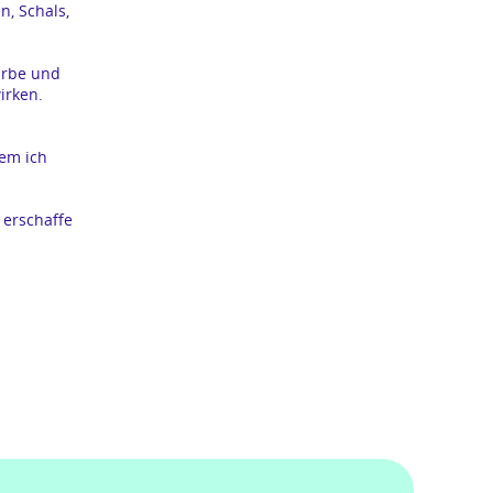
n, Schals,
arbe und
irken.
dem ich
 erschaffe