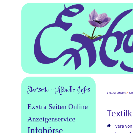
Navigation
Startseite - Aktuelle Infos
Facebook
Twitter
Goo
Exxtra Seiten
Un
überspringen
Exxtra Seiten Online
Textil
Anzeigenservice
Vera von
Infobörse