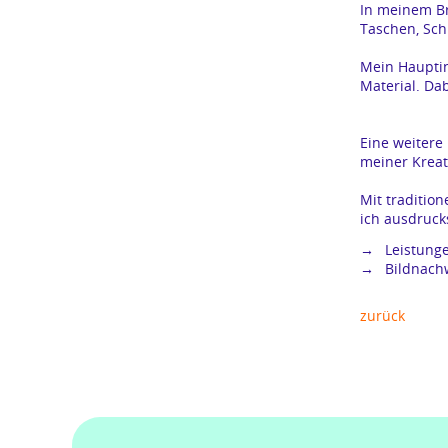
In meinem Br
Taschen, Sch
Mein Hauptin
Material. Da
Eine weitere 
meiner Kreati
Mit tradition
ich ausdruck
Leistung
Bildnachw
zurück