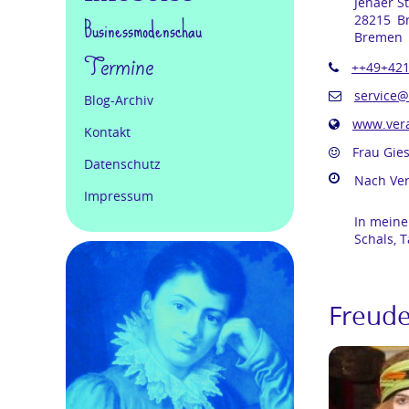
Jenaer St
Businessmodenschau
28215
B
Bremen
Termine
++49+421
service@
Blog-Archiv
www.vera
Kontakt
Frau Gie
Datenschutz
Nach Ve
Impressum
In meine
Schals, 
Freude