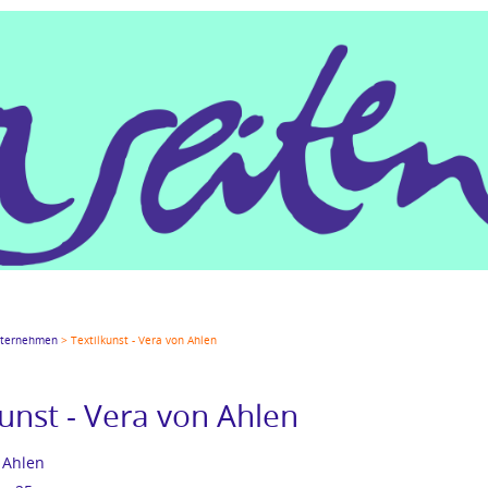
gle+
LinkedIn
Xing
Mail
tumblr
Reddit
ternehmen
Textilkunst - Vera von Ahlen
kunst - Vera von Ahlen
 Ahlen