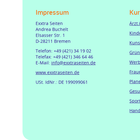
Impressum
Kur
Exxtra Seiten
Ärzt
Andrea Buchelt
Kind
Elsasser Str. 1
D-28211 Bremen
Kuns
Telefon: +49 (421) 34 19 02
Grün
Telefax: +49 (421) 346 64 46
Werb
E-Mail:
info@exxtraseiten.de
Frau
www.exxtraseiten.de
Plan
USt. IdNr.: DE 199099061
Gesu
Spor
Hand