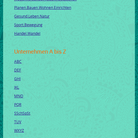
Planen.Bauen.Wohnen.Einrichten
Gesund.Leben.Natur
Sport.Bewegung
Handel.Wandel
Unternehmen A bis Z
ABC
DEF
GHI
JKL
MNO
PQR
SSchSpSt
TUV
WXYZ