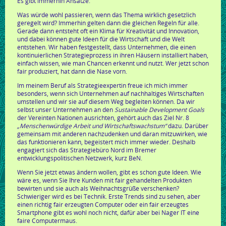
Es gibt immerhin Ansätze.
Was würde wohl passieren, wenn das Thema wirklich gesetzlich
geregelt wird? Immerhin gelten dann die gleichen Regeln für alle.
Gerade dann entsteht oft ein Klima für Kreativität und Innovation,
und dabei können gute Ideen für die Wirtschaft und die Welt
entstehen. Wir haben festgestellt, dass Unternehmen, die einen
kontinuierlichen Strategieprozess in ihren Häusern installiert haben,
einfach wissen, wie man Chancen erkennt und nutzt. Wer jetzt schon
fair produziert, hat dann die Nase vorn.
Im meinem Beruf als Strategieexpertin freue ich mich immer
besonders, wenn sich Unternehmen auf nachhaltiges Wirtschaften
umstellen und wir sie auf diesem Weg begleiten können. Da wir
selbst unser Unternehmen an den
Sustainable Development Goals
der Vereinten Nationen ausrichten, gehört auch das Ziel Nr. 8
„Menschenwürdige Arbeit und Wirtschaftswachstum“
dazu. Darüber
gemeinsam mit anderen nachzudenken und daran mitzuwirken, wie
das funktionieren kann, begeistert mich immer wieder. Deshalb
engagiert sich das Strategiebüro Nord im Bremer
entwicklungspolitischen Netzwerk, kurz BeN.
Wenn Sie jetzt etwas ändern wollen, gibt es schon gute Ideen. Wie
wäre es, wenn Sie Ihre Kunden mit fair gehandelten Produkten
bewirten und sie auch als Weihnachtsgrüße verschenken?
Schwieriger wird es bei Technik. Erste Trends sind zu sehen, aber
einen richtig fair erzeugten Computer oder ein fair erzeugtes
Smartphone gibt es wohl noch nicht, dafür aber bei Nager IT eine
faire Computermaus.