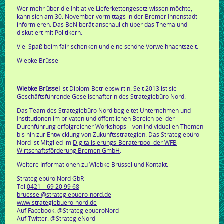
Wer mehr über die Initiative Lieferkettengesetz wissen möchte,
kann sich am 30. November vormittags in der Bremer Innenstadt
informieren. Das BeN berät anschaulich über das Thema und
diskutiert mit Politikern.
Viel Spaß beim fair-schenken und eine schöne Vorweihnachtszeit.
Wiebke Brüssel
Wiebke Brüssel
ist Diplom-Betriebswirtin. Seit 2013 ist sie
Geschäftsführende Gesellschafterin des Strategiebüro Nord.
Das Team des Strategiebüro Nord begleitet Unternehmen und
Institutionen im privaten und öffentlichen Bereich bei der
Durchführung erfolgreicher Workshops – von individuellen Themen
bis hin zur Entwicklung von Zukunftsstrategien. Das Strategiebüro
Nord ist Mitglied im
Digitalisierungs-Beraterpool der WFB
Wirtschaftsförderung Bremen GmbH
.
Weitere Informationen zu Wiebke Brüssel und Kontakt:
Strategiebüro Nord GbR
Tel.
0421 – 69 20 99 68
bruessel@strategiebuero-nord.de
www.strategiebuero-nord.de
Auf Facebook: @StrategiebueroNord
Auf Twitter: @StrategieNord