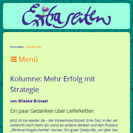
Facebook
Twitter
Google+
LinkedIn
Xing
Mail
tumblr
Reddit
Exxtra Seiten
Aktuelle Infos

Kolumne: Mehr Erfolg mit
Strategie
von Wiebke Brüssel
Ein paar Gedanken über Lieferketten
Jetzt ist sie wieder da – die Vorweihnachtszeit. Eine Zeit, in der wir
vielleicht noch mehr als sonst an andere denken und den Prozess
„Weihnachtsgeschenke“ starten. Ein guter Zeitpunkt, um über das