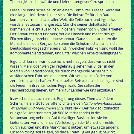
Thema „Menschenwürde und Lieferkettengesetz“ zu sprechen.
Diese Kolumne schreibe ich an einem Computer. Dieses Gerät hat
eine lange Lieferkette hinter sich. Die Rohstoffe für den Bau
kommen vermutlich aus aller Welt, die Teile auch, und irgendwo
wurde alles zusammengesetzt. Manche seiner „Inhaltsstoffe“
kommen vielleicht aus Minen, in denen immer noch Kinder arbeiten.
Der Abbau zerstört und vergiftet die Umwelt und macht riesige
Flächen über Jahrzehnte unbewohnbar. Ganz sicher arbeiten die
Menschen in den Bergwerken ohne die Schutzmechanismen, die in
Deutschland vorgeschrieben sind. In welchen Fabriken sind wohl die
Komponenten entstanden, und unter welchen Arbeitsbedingungen?
Eigentlich können wir heute nicht mehr sagen, dass wir es nicht
wissen. Mehr oder weniger regelmäßig sehen wir Bilder in den
Medien von Katastrophen, die durch mangelnde Sicherheit in
ausländischen Fabriken entstehen. Wir sehen auch Bilder von
zerstörten Landschaften. Ein aktuelles Beispiel aus diesem Jahr sind
die Feuer im Brasilianischen Regenwald. Sie sollen der
Flächenrodung dienen, um mehr für Länder wie uns anzubauen.
Inzwischen hat auch unsere Regierung dieses Thema auf dem
Schirm. Im Jahr 2016 veröffentlichte sie den
Nationalen Aktionsplan
Wirtschaft und Menschenrechte
, kurz NAP. Der NAP soll zunächst
nur große Unternehmen (ab 500 Mitarbeitende) in die
Verantwortung nehmen. Auf freiwilliger Basis sollen sie ihre
Lieferketten vor allem nach Verletzungen der Menschenrechte
durchleuchten und ihre Marktmacht nutzen, um etwas zu ändern.
Ein Monitoring soll zeigen, ob diese Freiwilligkeit genug bewirkt.