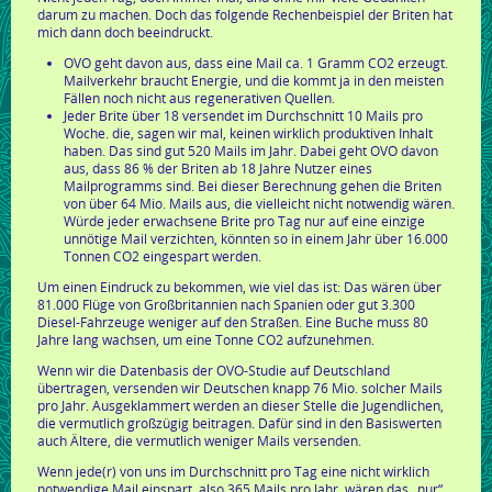
darum zu machen. Doch das folgende Rechenbeispiel der Briten hat
mich dann doch beeindruckt.
OVO geht davon aus, dass eine Mail ca. 1 Gramm CO2 erzeugt.
Mailverkehr braucht Energie, und die kommt ja in den meisten
Fällen noch nicht aus regenerativen Quellen.
Jeder Brite über 18 versendet im Durchschnitt 10 Mails pro
Woche. die, sagen wir mal, keinen wirklich produktiven Inhalt
haben. Das sind gut 520 Mails im Jahr. Dabei geht OVO davon
aus, dass 86 % der Briten ab 18 Jahre Nutzer eines
Mailprogramms sind. Bei dieser Berechnung gehen die Briten
von über 64 Mio. Mails aus, die vielleicht nicht notwendig wären.
Würde jeder erwachsene Brite pro Tag nur auf eine einzige
unnötige Mail verzichten, könnten so in einem Jahr über 16.000
Tonnen CO2 eingespart werden.
Um einen Eindruck zu bekommen, wie viel das ist: Das wären über
81.000 Flüge von Großbritannien nach Spanien oder gut 3.300
Diesel-Fahrzeuge weniger auf den Straßen. Eine Buche muss 80
Jahre lang wachsen, um eine Tonne CO2 aufzunehmen.
Wenn wir die Datenbasis der OVO-Studie auf Deutschland
übertragen, versenden wir Deutschen knapp 76 Mio. solcher Mails
pro Jahr. Ausgeklammert werden an dieser Stelle die Jugendlichen,
die vermutlich großzügig beitragen. Dafür sind in den Basiswerten
auch Ältere, die vermutlich weniger Mails versenden.
Wenn jede(r) von uns im Durchschnitt pro Tag eine nicht wirklich
notwendige Mail einspart, also 365 Mails pro Jahr, wären das „nur“