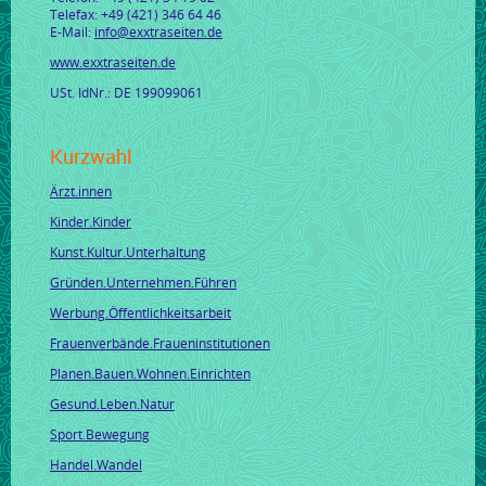
Telefax: +49 (421) 346 64 46
E-Mail:
info@exxtraseiten.de
www.exxtraseiten.de
USt. IdNr.: DE 199099061
Kurzwahl
Ärzt.innen
Kinder.Kinder
Kunst.Kultur.Unterhaltung
Gründen.Unternehmen.Führen
Werbung.Öffentlichkeitsarbeit
Frauenverbände.Fraueninstitutionen
Planen.Bauen.Wohnen.Einrichten
Gesund.Leben.Natur
Sport.Bewegung
Handel.Wandel