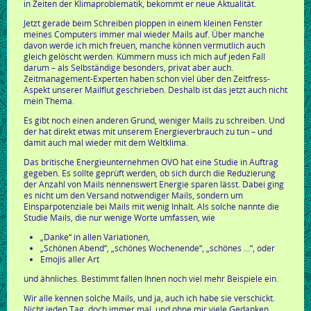
in Zeiten der Klimaproblematik, bekommt er neue Aktualität.
Jetzt gerade beim Schreiben ploppen in einem kleinen Fenster
meines Computers immer mal wieder Mails auf. Über manche
davon werde ich mich freuen, manche können vermutlich auch
gleich gelöscht werden. Kümmern muss ich mich auf jeden Fall
darum – als Selbständige besonders, privat aber auch.
Zeitmanagement-Experten haben schon viel über den Zeitfress-
Aspekt unserer Mailflut geschrieben. Deshalb ist das jetzt auch nicht
mein Thema.
Es gibt noch einen anderen Grund, weniger Mails zu schreiben. Und
der hat direkt etwas mit unserem Energieverbrauch zu tun – und
damit auch mal wieder mit dem Weltklima.
Das britische Energieunternehmen OVO hat eine Studie in Auftrag
gegeben. Es sollte geprüft werden, ob sich durch die Reduzierung
der Anzahl von Mails nennenswert Energie sparen lässt. Dabei ging
es nicht um den Versand notwendiger Mails, sondern um
Einsparpotenziale bei Mails mit wenig Inhalt. Als solche nannte die
Studie Mails, die nur wenige Worte umfassen, wie
„Danke“ in allen Variationen,
„Schönen Abend“, „schönes Wochenende“, „schönes …“, oder
Emojis aller Art
und ähnliches. Bestimmt fallen Ihnen noch viel mehr Beispiele ein.
Wir alle kennen solche Mails, und ja, auch ich habe sie verschickt.
Nicht jeden Tag, doch immer mal, und ohne mir viele Gedanken