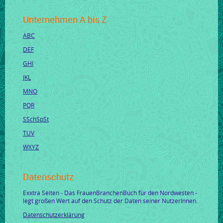
Unternehmen A bis Z
ABC
DEF
GHI
JKL
MNO
PQR
SSchSpSt
TUV
WXYZ
Datenschutz
Exxtra Seiten - Das FrauenBranchenBuch für den Nordwesten -
legt großen Wert auf den Schutz der Daten seiner NutzerInnen.
Datenschutzerklärung