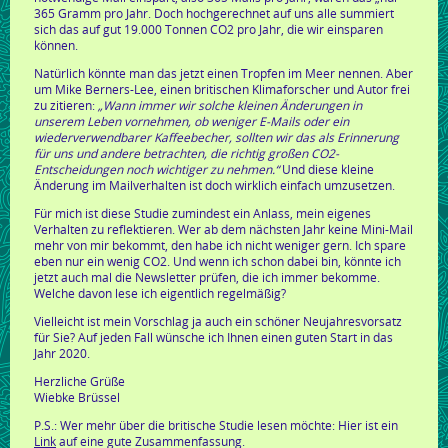
365 Gramm pro Jahr. Doch hochgerechnet auf uns alle summiert
sich das auf gut 19.000 Tonnen CO2 pro Jahr, die wir einsparen
können.
Natürlich könnte man das jetzt einen Tropfen im Meer nennen. Aber
um Mike Berners-Lee, einen britischen Klimaforscher und Autor frei
zu zitieren:
„Wann immer wir solche kleinen Änderungen in
unserem Leben vornehmen, ob weniger E-Mails oder ein
wiederverwendbarer Kaffeebecher, sollten wir das als Erinnerung
für uns und andere betrachten, die richtig großen CO2-
Entscheidungen noch wichtiger zu nehmen.“
Und diese kleine
Änderung im Mailverhalten ist doch wirklich einfach umzusetzen.
Für mich ist diese Studie zumindest ein Anlass, mein eigenes
Verhalten zu reflektieren. Wer ab dem nächsten Jahr keine Mini-Mail
mehr von mir bekommt, den habe ich nicht weniger gern. Ich spare
eben nur ein wenig CO2. Und wenn ich schon dabei bin, könnte ich
jetzt auch mal die Newsletter prüfen, die ich immer bekomme.
Welche davon lese ich eigentlich regelmäßig?
Vielleicht ist mein Vorschlag ja auch ein schöner Neujahresvorsatz
für Sie? Auf jeden Fall wünsche ich Ihnen einen guten Start in das
Jahr 2020.
Herzliche Grüße
Wiebke Brüssel
P.S.: Wer mehr über die britische Studie lesen möchte: Hier ist ein
Link
auf eine gute Zusammenfassung.