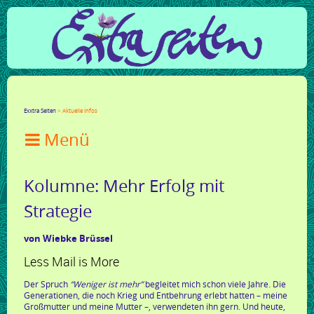
Facebook
Twitter
Google+
LinkedIn
Xing
Mail
tumblr
Reddit
Exxtra Seiten
Aktuelle Infos

Kolumne: Mehr Erfolg mit
Strategie
von Wiebke Brüssel
Less Mail is More
Der Spruch
“Weniger ist mehr”
begleitet mich schon viele Jahre. Die
Generationen, die noch Krieg und Entbehrung erlebt hatten – meine
Großmutter und meine Mutter –, verwendeten ihn gern. Und heute,