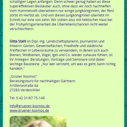
schattigen Lagen anfangen. Denn schwer genug haben es diese
supereffektiven Bestäuber auch, ohne dass wir noch nachhelfen.
Vom Hummelvolk überwintern nur einige Jungköniginnen, der Rest
stirbt im Herbst ab. Und von diesen Jungköniginnen überlebt im
Schnitt nur eine von zehn. Wir sollten also mit hektischer Hast bei
der Frühjahrsgartenarbeit die Überlebenschancen nicht weiter
verschlechtern.
Gitta Stahl
ist Dipl.-Ing. Landschaftsplanerin, Journalistin und
Imkerin. Gärten, Gewerbeflächen, Friedhöfe und städtische
Freiflächen in Lebensräume zu verwandeln, in denen sich auch
Bienen, Wildbienen, Vögel, Igel und Co. wieder zuhause fühlen, ist
ihr Anliegen. Beratungen, Vorträge und Seminare sind dabei
wichtige Bausteine. „Nur wer versteht, um was es geht, kann richtig
handeln.“
„Grüner Kosmos“
Beratungsbüro für nachhaltiges Gärtnern
Artilleriestraße 6a
27283 Verden/Aller
Tel: 0 42 31/67 75-140
Info@gruener-kosmos.de
www.gruener-kosmos.de