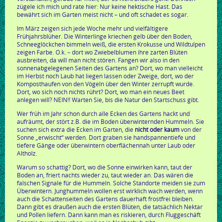
zügele ich mich und rate hier: Nur keine hektische Hast. Das
bewährt sich im Garten meist nicht – und oft schadet es sogar.
Im März zeigen sich jede Woche mehr und vielfältigere
Frühjahrsblüher. Die Winterlinge kriechen gelb über den Boden,
Schneeglöckchen bimmeln weiß, die ersten Krokusse und Wildtulpen
zeigen Farbe. O.k. – dort wo Zwiebelblumen ihre zarten Blüten
ausbreiten, da will man nicht stören. Fangen wir also in den
sonnenabgelegenen Seiten des Gartens an? Dort, wo man vielleicht
im Herbst noch Laub hat liegen lassen oder Zweige, dort, wo der
Komposthaufen von den Vögeln über den Winter zerrupft wurde.
Dort, wo sich noch nichts rührt? Dort, wo man ein neues Beet
anlegen will? NEIN!! Warten Sie, bis die Natur den Startschuss gibt.
Wer früh im Jahr schon durch alle Ecken des Gartens hackt und
aufräumt, der stört z.B. die im Boden überwinternden Hummeln. Sie
suchen sich extra die Ecken im Garten, die
nicht oder kaum
von der
Sonne „erwischt“ werden. Dort graben sie handspannentiefe und
tiefere Gänge oder überwintern oberflächennah unter Laub oder
Altholz.
Warum so schattig? Dort, wo die Sonne einwirken kann, taut der
Boden an, friert nachts wieder zu, taut wieder an. Das wären die
falschen Signale für die Hummeln. Solche Standorte meiden sie zum
Überwintern. Junghummeln wollen erst wirklich wach werden, wenn
auch die Schattenseiten des Gartens dauerhaft frostfrei bleiben.
Dann gibt es draußen auch die ersten Blüten, die tatsächlich Nektar
und Pollen liefern. Dann kann man es riskieren, durch Fluggeschäft