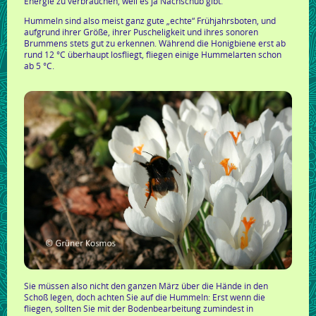
Energie zu verbrauchen, weil es ja Nachschub gibt.
Hummeln sind also meist ganz gute „echte“ Frühjahrsboten, und
aufgrund ihrer Größe, ihrer Puscheligkeit und ihres sonoren
Brummens stets gut zu erkennen. Während die Honigbiene erst ab
rund 12 °C überhaupt losfliegt, fliegen einige Hummelarten schon
ab 5 °C.
Sie müssen also nicht den ganzen März über die Hände in den
Schoß legen, doch achten Sie auf die Hummeln: Erst wenn die
fliegen, sollten Sie mit der Bodenbearbeitung zumindest in