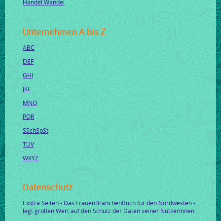
Handel.Wandel
Unternehmen A bis Z
ABC
DEF
GHI
JKL
MNO
PQR
SSchSpSt
TUV
WXYZ
Datenschutz
Exxtra Seiten - Das FrauenBranchenBuch für den Nordwesten -
legt großen Wert auf den Schutz der Daten seiner NutzerInnen.