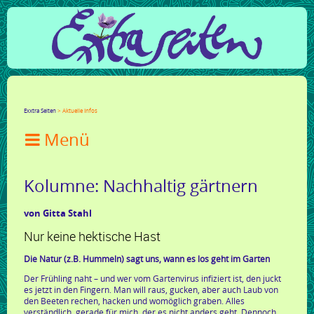
Facebook
Twitter
Google+
LinkedIn
Xing
Mail
tumblr
Reddit
Exxtra Seiten
Aktuelle Infos

Kolumne: Nachhaltig gärtnern
von Gitta Stahl
Nur keine hektische Hast
Die Natur (z.B. Hummeln) sagt uns, wann es los geht im Garten
Der Frühling naht – und wer vom Gartenvirus infiziert ist, den juckt
es jetzt in den Fingern. Man will raus, gucken, aber auch Laub von
den Beeten rechen, hacken und womöglich graben. Alles
verständlich, gerade für mich, der es nicht anders geht. Dennoch