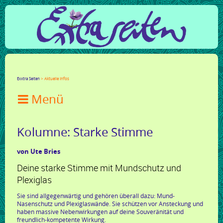
Facebook
Twitter
Google+
LinkedIn
Xing
Mail
tumblr
Reddit
Exxtra Seiten
Aktuelle Infos

Kolumne: Starke Stimme
von Ute Bries
Deine starke Stimme mit Mundschutz und
Plexiglas
Sie sind allgegenwärtig und gehören überall dazu: Mund-
Nasenschutz und Plexiglaswände. Sie schützen vor Ansteckung und
haben massive Nebenwirkungen auf deine Souveränität und
freundlich-kompetente Wirkung.