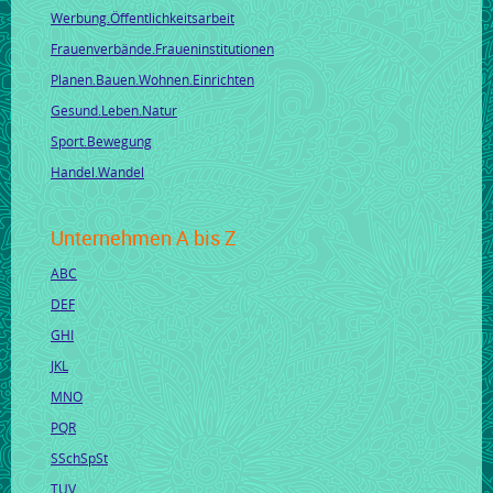
Werbung.Öffentlichkeitsarbeit
Frauenverbände.Fraueninstitutionen
Planen.Bauen.Wohnen.Einrichten
Gesund.Leben.Natur
Sport.Bewegung
Handel.Wandel
Unternehmen A bis Z
ABC
DEF
GHI
JKL
MNO
PQR
SSchSpSt
TUV