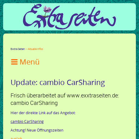
Facebook
Twitter
Google+
LinkedIn
Xing
Mail
tumblr
Reddit
Exxtra Seiten
Aktuelle Infos

Update: cambio CarSharing
Frisch überarbeitet auf www.exxtraseiten.de:
cambio CarSharing
Hier der direkte Link auf das Angebot:
cambio CarSharing
Achtung! Neue Öffnungszeiten
zurück