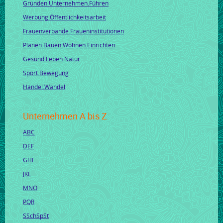
Gründen.Unternehmen.Führen
Werbung.Öffentlichkeitsarbeit
Frauenverbände.Fraueninstitutionen
Planen.Bauen.Wohnen.Einrichten
Gesund.Leben.Natur
Sport.Bewegung
Handel.Wandel
Unternehmen A bis Z
ABC
DEF
GHI
JKL
MNO
PQR
SSchSpSt