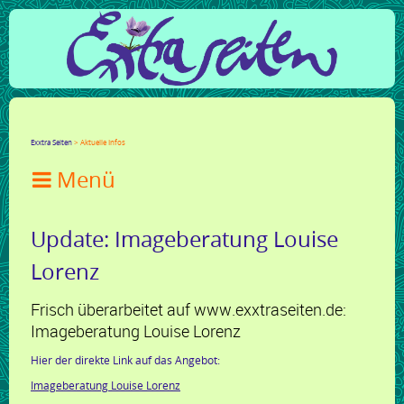
Facebook
Twitter
Google+
LinkedIn
Xing
Mail
tumblr
Reddit
Exxtra Seiten
Aktuelle Infos

Update: Imageberatung Louise
Lorenz
Frisch überarbeitet auf www.exxtraseiten.de:
Imageberatung Louise Lorenz
Hier der direkte Link auf das Angebot:
Imageberatung Louise Lorenz