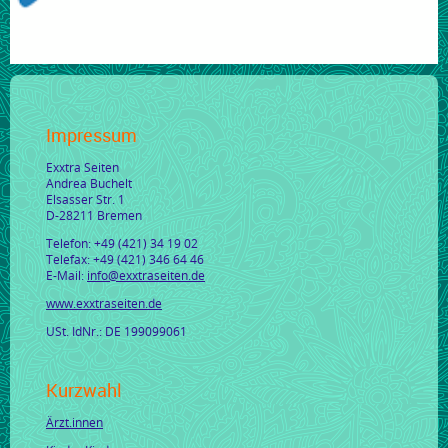
Impressum
Exxtra Seiten
Andrea Buchelt
Elsasser Str. 1
D-28211 Bremen
Telefon: +49 (421) 34 19 02
Telefax: +49 (421) 346 64 46
E-Mail:
info@exxtraseiten.de
www.exxtraseiten.de
USt. IdNr.: DE 199099061
Kurzwahl
Ärzt.innen