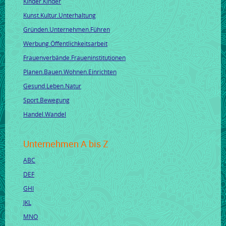
Kinder.Kinder
Kunst.Kultur.Unterhaltung
Gründen.Unternehmen.Führen
Werbung.Öffentlichkeitsarbeit
Frauenverbände.Fraueninstitutionen
Planen.Bauen.Wohnen.Einrichten
Gesund.Leben.Natur
Sport.Bewegung
Handel.Wandel
Unternehmen A bis Z
ABC
DEF
GHI
JKL
MNO