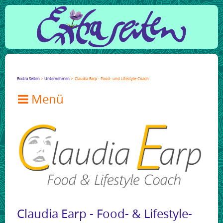
Facebook
Twitter
Google+
LinkedIn
Xing
Mail
tumblr
Reddit
Exxtra Seiten
Unternehmen
Claudia Earp - Food- und Lifestyle-Coach

Claudia Earp - Food- & Lifestyle-