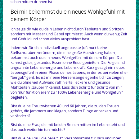
schon mitten drinnen ist.
Bei mir bekommst du ein neues Wohlgefühl mit
deinem Körper
Ich zeige dir wie du dein Leben nicht durch Tabletten und Spritzen
sondern mit Messer und Gabel optimierst. Auch wenn du wenig Zeit
und Geduld und schon vieles ausprobiert hast.
Indem wir für dich individuell angepasste (oft nur) kleine
Stellschrauben verändern, die eine große Auswirkung haben,
bekommst auch du ein neues Wohlgefühl mit deinem Körper. Du
kannst gutes, gesundes Essen ohne Reue genießen. Die Folge sind
ungeahnte Lebensenergie und Lebenskraft. Kurz gesagt ein neues
Lebensgefühl in einer Phase deines Lebens, in der es bei vielen eher
“bergab” geht. Es ist mir eine Herzensangelegenheit dir zu zeigen,
wie du ohne viel Aufwand raffinierte, leckere und gesunde
Mahlzeiten „zaubern“ kannst. Lass dich Schritt für Schritt von mir
von “nur funktionieren” zu "100% Lebensenergie und Wohlgefühl”
begleiten.
Bist du eine Frau zwischen 40 und 60 Jahren, die zu den Frauen
gehört, die jammern und klagen, sondern Dinge anpacken und
verändern?
Bist du eine Frau, die mit beiden Beinen mitten im Leben steht und
das auch weiterhin tun möchte?
Bist du eine Frau, die bereit ist, Verantwortung für sich und ihren