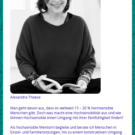
Alexandra Thoese
Man geht davon aus, dass es weltweit 15 – 20 % hochsensible
Menschen gibt. Doch was macht eine Hochsensibilität aus und wie
können Hochsensible einen Umgang mit ihrer Feinfühligkeit finden?
Als hochsensible Mentorin begleite und berate ich Menschen in
Einzel- und Familiensitzungen, hin zu einem konstruktiven Umgang