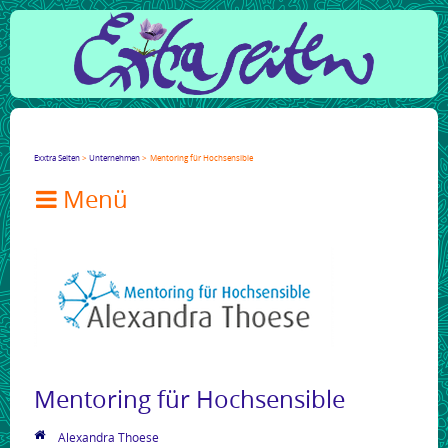
Facebook
Twitter
Google+
LinkedIn
Xing
Mail
tumblr
Reddit
Exxtra Seiten
Unternehmen
Mentoring für Hochsensible

Mentoring für Hochsensible
Alexandra Thoese