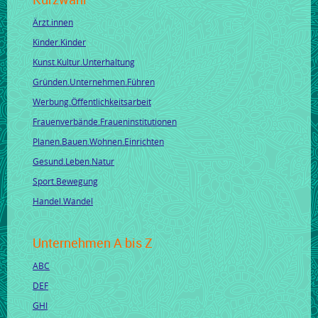
Ärzt.innen
Kinder.Kinder
Kunst.Kultur.Unterhaltung
Gründen.Unternehmen.Führen
Werbung.Öffentlichkeitsarbeit
Frauenverbände.Fraueninstitutionen
Planen.Bauen.Wohnen.Einrichten
Gesund.Leben.Natur
Sport.Bewegung
Handel.Wandel
Unternehmen A bis Z
ABC
DEF
GHI