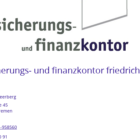
herungs- und finanzkontor friedrich
eerberg
e 45
remen
-958560
0 91