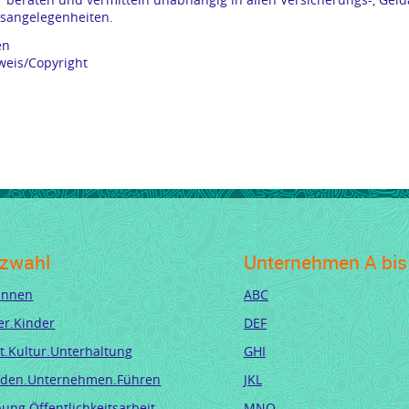
sangelegenheiten.
en
eis/Copyright
zwahl
Unternehmen A bis
.innen
ABC
er.Kinder
DEF
t.Kultur.Unterhaltung
GHI
den.Unternehmen.Führen
JKL
ung.Öffentlichkeitsarbeit
MNO