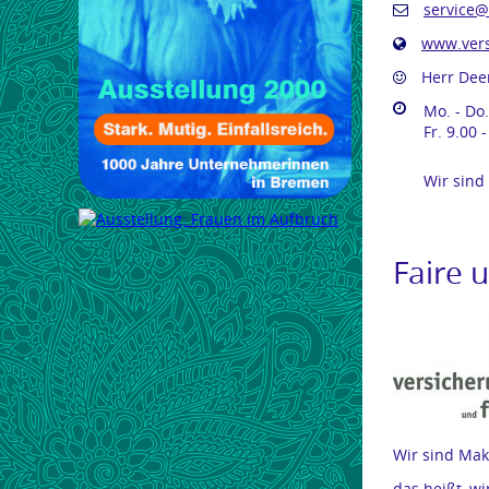
service@
www.vers
Herr Dee
Mo. - Do.
Fr. 9.00 
Wir sind
Faire 
Wir sind Mak
das heißt, w