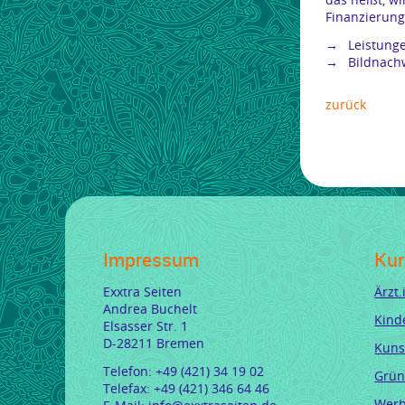
Finanzierung
Leistung
Bildnachw
zurück
Impressum
Kur
Exxtra Seiten
Ärzt
Andrea Buchelt
Kind
Elsasser Str. 1
D-28211 Bremen
Kuns
Telefon: +49 (421) 34 19 02
Grün
Telefax: +49 (421) 346 64 46
Werb