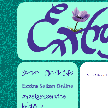
Navigation
Startseite - Aktuelle Infos
Facebook
Twitter
Goo
Exxtra Seiten
Un
überspringen
Exxtra Seiten Online
Anzeigenservice
Infobörse