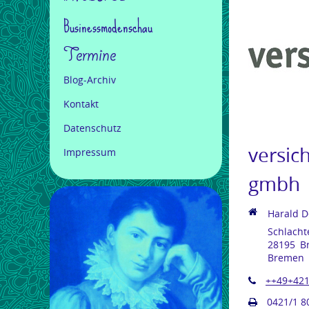
Businessmodenschau
Termine
Blog-Archiv
Kontakt
Datenschutz
versic
Impressum
gmbh
Harald D
Schlacht
28195
B
Bremen
++49+421
0421/1 8