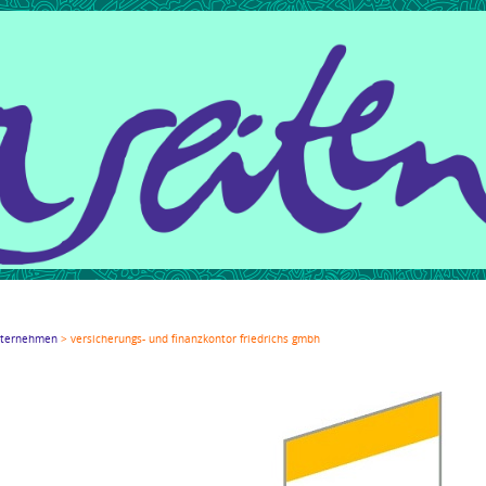
gle+
LinkedIn
Xing
Mail
tumblr
Reddit
ternehmen
versicherungs- und finanzkontor friedrichs gmbh