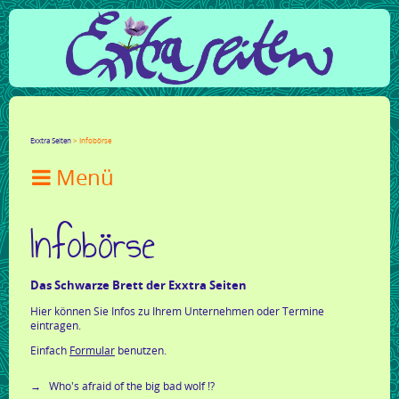
Facebook
Twitter
Google+
LinkedIn
Xing
Mail
tumblr
Reddit
Exxtra Seiten
Infobörse

Infobörse
Das Schwarze Brett der Exxtra Seiten
Hier können Sie Infos zu Ihrem Unternehmen oder Termine
eintragen.
Einfach
Formular
benutzen.
Who's afraid of the big bad wolf !?