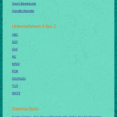
Sport.Bewegung
Handel.Wandel
Unternehmen A bis Z
ABC
DEF
GHI
JKL
MNO
PQR
SSchSpSt
TUV
WXYZ
Datenschutz
Exxtra Seiten - Das FrauenBranchenBuch für den Nordwesten -