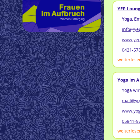
YEP Loun
Yoga, En
info@ye
www.yep
0421-57
weiterlesen
Yoga im A
Yoga wir
mail@yo
www.yog
05841-9
weiterlesen