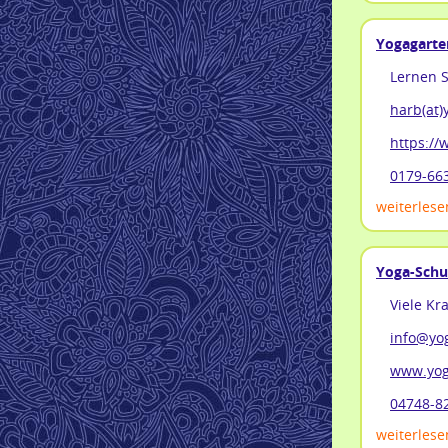
Yogagarten
Lernen S
harb(at)
https:/
0179-66
weiterlesen
Yoga-Schu
Viele K
info@yo
www.yog
04748-8
weiterlesen