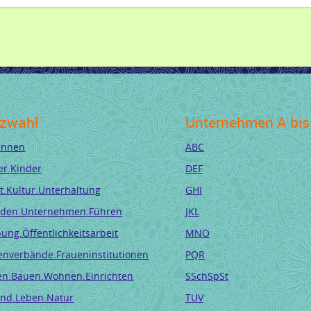
zwahl
Unternehmen A bis
.innen
ABC
er.Kinder
DEF
t.Kultur.Unterhaltung
GHI
den.Unternehmen.Führen
JKL
ung.Öffentlichkeitsarbeit
MNO
enverbände.Fraueninstitutionen
PQR
en.Bauen.Wohnen.Einrichten
SSchSpSt
nd.Leben.Natur
TUV