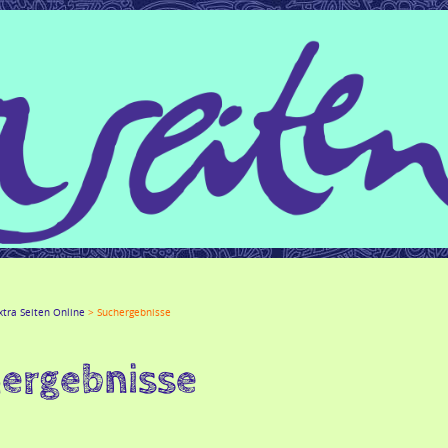
gle+
LinkedIn
Xing
Mail
tumblr
Reddit
xtra Seiten Online
Suchergebnisse
ergebnisse