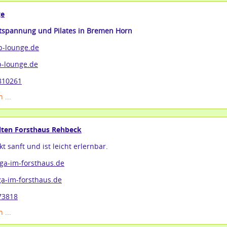
ge
tspannung und Pilates in Bremen Horn
p-lounge.de
-lounge.de
810261
 ...
lten Forsthaus Rehbeck
kt sanft und ist leicht erlernbar.
ga-im-forsthaus.de
a-im-forsthaus.de
73818
 ...