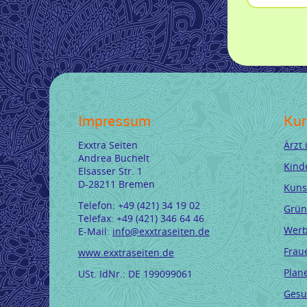
Impressum
Kur
Exxtra Seiten
Ärzt
Andrea Buchelt
Kind
Elsasser Str. 1
D-28211 Bremen
Kuns
Telefon: +49 (421) 34 19 02
Grün
Telefax: +49 (421) 346 64 46
Werb
E-Mail:
info@exxtraseiten.de
Frau
www.exxtraseiten.de
Plan
USt. IdNr.: DE 199099061
Gesu