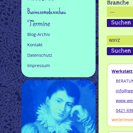
Branche
Businessmodenschau
Termine
Blog-Archiv
Kontakt
Datenschutz
Impressum
Werkstatt
BERATUN
info@we
www.wer
0421-69
weiterlesen