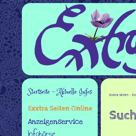
Navigation
Startseite - Aktuelle Infos
Facebook
Twitter
Goo
Exxtra Seiten
Ex
überspringen
Exxtra Seiten Online
Such
Anzeigenservice
Infobörse