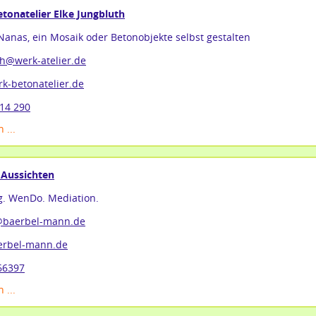
tonatelier Elke Jungbluth
Nanas, ein Mosaik oder Betonobjekte selbst gestalten
h@werk-atelier.de
k-betonatelier.de
14 290
 ...
Aussichten
g. WenDo. Mediation.
@baerbel-mann.de
rbel-mann.de
66397
 ...