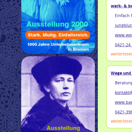
werk- & be
Einfach 
jungblut
www.wer
0421-24 
weiterlesen
Wege und 
Beratun
kontakt
www.bae
0421-39
weiterlesen