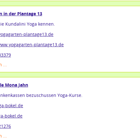
 in der Plantage 13
ie Kundalini Yoga kennen.
yogagarten-plantage13.de
/www.yogagarten-plantage13.de
33379
 ...
le Mona Jahn
rankenkassen bezuschussen Yoga-Kurse.
ga-bokel.de
a-bokel.de
21276
 ...