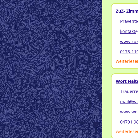
ZuZ- Zim
Präventi
kontakt
www.zuz
0178-11
weiterlesen
Wort Halte
Trauerre
mail@wor
www.wort
04791 9
weiterlesen