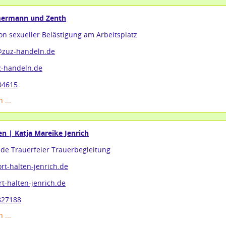
mermann und Zenth
on sexueller Belästigung am Arbeitsplatz
@zuz-handeln.de
-handeln.de
04615
 ...
n | Katja Mareike Jenrich
de Trauerfeier Trauerbegleitung
t-halten-jenrich.de
-halten-jenrich.de
827188
 ...