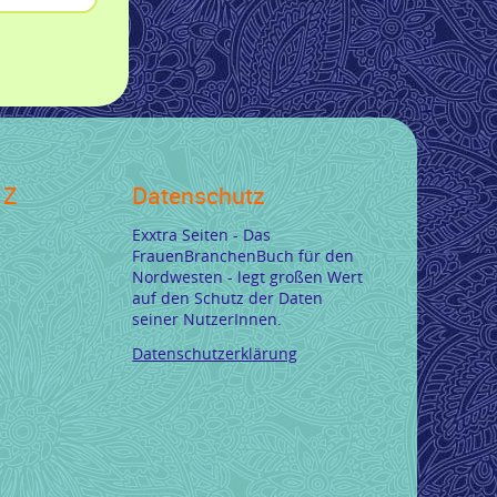
 Z
Datenschutz
Exxtra Seiten - Das
FrauenBranchenBuch für den
Nordwesten - legt großen Wert
auf den Schutz der Daten
seiner NutzerInnen.
Datenschutzerklärung