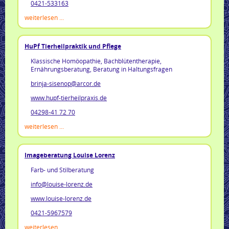
0421-533163
weiterlesen ...
HuPf Tierheilpraktik und Pflege
Klassische Homöopathie, Bachblütentherapie,
Ernährungsberatung, Beratung in Haltungsfragen
brinja-sisenop@arcor.de
www.hupf-tierheilpraxis.de
04298-41 72 70
weiterlesen ...
Imageberatung Louise Lorenz
Farb- und Stilberatung
info@louise-lorenz.de
www.louise-lorenz.de
0421-5967579
weiterlesen ...