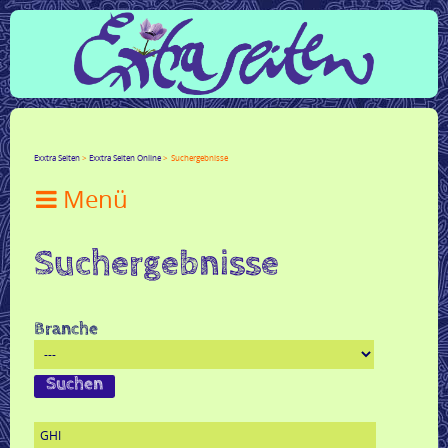
Facebook
Twitter
Google+
LinkedIn
Xing
Mail
tumblr
Reddit
Exxtra Seiten
Exxtra Seiten Online
Suchergebnisse

Suchergebnisse
Branche