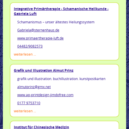
Integrative Primärtherapie - Schamanische Heilkunde -
Gabriela Luft
Schamanismus – unser ältestes Heilungssystem
Gabriela@sternenhaus.de
www.primaertherapie-luft.de
04
482/9082573
weiterlesen ...
Grafik und Illustration Almut Prinz
grafik und illustration. buchillustration. kunstpostkarten
almutprinz@gmx.net
www.ap-printdesign.jimdofree.com
0177 9753710
weiterlesen ...
Institut für Chinesische Medizin