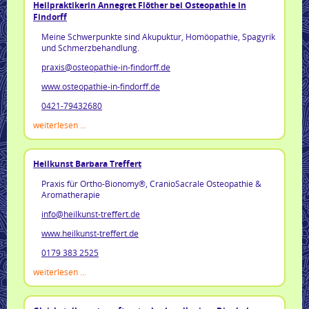
Heilpraktikerin Annegret Flöther bei Osteopathie in
Findorff
Meine Schwerpunkte sind Akupuktur, Homöopathie, Spagyrik
und Schmerzbehandlung.
praxis@osteopathie-in-findorff.de
www.osteopathie-in-findorff.de
0421-79432680
weiterlesen ...
Heilkunst Barbara Treffert
Praxis für Ortho-Bionomy®, CranioSacrale Osteopathie &
Aromatherapie
info@heilkunst-treffert.de
www.heilkunst-treffert.de
0179 383 2525
weiterlesen ...