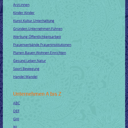
Ärzt.innen
Kinder.Kinder
Kunst.Kultur.Unterhaltung
Gründen.Unternehmen.Führen
Werbung.Öffentlichkeitsarbeit
Frauenverbände.Fraueninstitutionen
Planen.Bauen.Wohnen.Einrichten
Gesund.Leben.Natur
Sport.Bewegung
Handel.Wandel
Unternehmen A bis Z
ABC
DEF
GHI
JKL