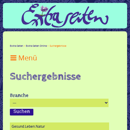
Facebook
Twitter
Google+
LinkedIn
Xing
Mail
tumblr
Reddit
Exxtra Seiten
Exxtra Seiten Online
Suchergebnisse

Suchergebnisse
Branche