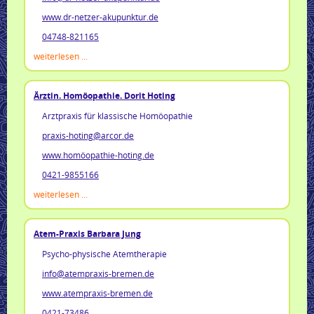
www.dr-netzer-akupunktur.de
04748-821165
weiterlesen ...
Ärztin. Homöopathie. Dorit Hoting
Arztpraxis für klassische Homöopathie
praxis-hoting@arcor.de
www.homöopathie-hoting.de
0421-9855166
weiterlesen ...
Atem-Praxis Barbara Jung
Psycho-physische Atemtherapie
info@atempraxis-bremen.de
www.atempraxis-bremen.de
0421-73486