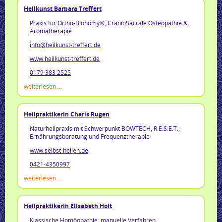
Heilkunst Barbara Treffert
Praxis für Ortho-Bionomy®, CranioSacrale Osteopathie &
Aromatherapie
info@heilkunst-treffert.de
www.heilkunst-treffert.de
0179 383 2525
weiterlesen ...
Heilpraktikerin Charis Rugen
Naturheilpraxis mit Schwerpunkt BOWTECH, R.E.S.E.T.,
Ernährungsberatung und Frequenztherapie
www.selbst-heilen.de
0421-4350997
weiterlesen ...
Heilpraktikerin Elisabeth Holt
Klassische Homöopathie, manuelle Verfahren,