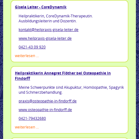
Gisela Leiter - CoreDynamik
Heilpraktikerin, CoreDynamik-Therapeutin.
Ausbildungsleiterin und Dozentin.
kontakt@heilpraxis-gisela-leiter.de
www.heilpraxis-gisela-leiter.de
0421-43 09 920
weiterlesen ...
Heilpraktikerin Annegret Flöther bei Osteopathie in
Findorff
Meine Schwerpunkte sind Akupuktur, Homöopathie, Spagyrik
und Schmerzbehandlung.
praxis@osteopathie-in-findorff.de
www.osteopathie-in-findorff.de
0421-79432680
weiterlesen ...