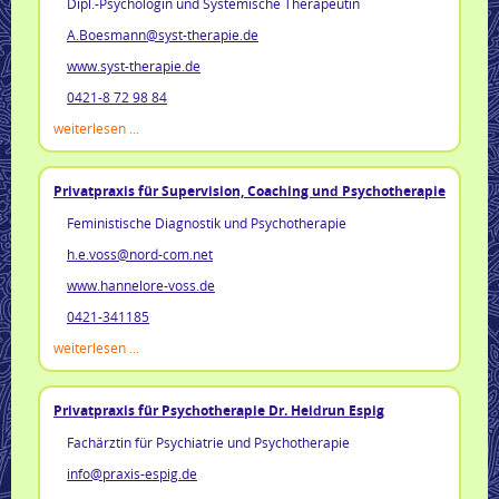
Dipl.-Psychologin und Systemische Therapeutin
A.Boesmann@syst-therapie.de
www.syst-therapie.de
0421-8 72 98 84
weiterlesen ...
Privatpraxis für Supervision, Coaching und Psychotherapie
Feministische Diagnostik und Psychotherapie
h.e.voss@nord-com.net
www.hannelore-voss.de
0421-341185
weiterlesen ...
Privatpraxis für Psychotherapie Dr. Heidrun Espig
Fachärztin für Psychiatrie und Psychotherapie
info@praxis-espig.de