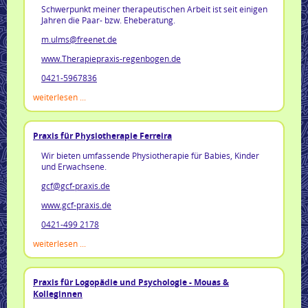
Schwerpunkt meiner therapeutischen Arbeit ist seit einigen
Jahren die Paar- bzw. Eheberatung.
m.ulms@freenet.de
www.Therapiepraxis-regenbogen.de
0421-5967836
weiterlesen ...
Praxis für Physiotherapie Ferreira
Wir bieten umfassende Physiotherapie für Babies, Kinder
und Erwachsene.
gcf@gcf-praxis.de
www.gcf-praxis.de
0421-499 2178
weiterlesen ...
Praxis für Logopädie und Psychologie - Mouas &
Kolleginnen