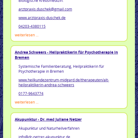
Biologische Krebsmedizin.
arztpraxis.duschek@gmail.com
www.arztpraxis-duschek.de
04203-4380115
weiterlesen ...
Andrea Schweers - Heilpraktikerin für Psychotherapie in
Bremen
Systemische Familienberatung, Heilpraktikerin für
Psychotherapie in Bremen
www.heilkundezentrum-midgard.de/therapeuten/alt-
heilpraktikerin-andrea-schweers
0177-9643774
weiterlesen ...
Akupunktur - Dr. med Juliane Netzer
Akupunktur und Naturheilverfahren
info@dr-netzer-akupunktur.de