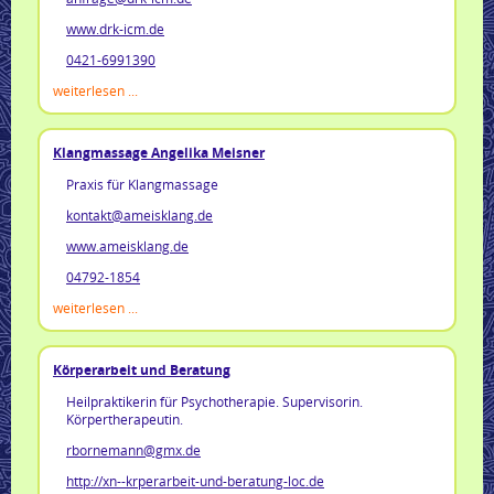
www.drk-icm.de
0421-6991390
weiterlesen ...
Klangmassage Angelika Meisner
Praxis für Klangmassage
kontakt@ameisklang.de
www.ameisklang.de
04792-1854
weiterlesen ...
Körperarbeit und Beratung
Heilpraktikerin für Psychotherapie. Supervisorin.
Körpertherapeutin.
rbornemann@gmx.de
http://xn--krperarbeit-und-beratung-loc.de