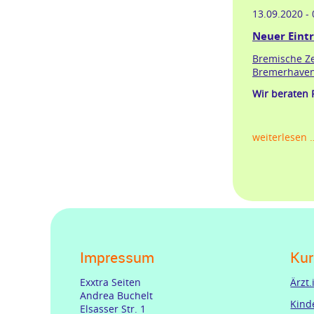
13.09.2020 -
Neuer Eintr
Bremische Ze
Bremerhave
Wir beraten 
weiterlesen 
Impressum
Kur
Exxtra Seiten
Ärzt
Andrea Buchelt
Kind
Elsasser Str. 1