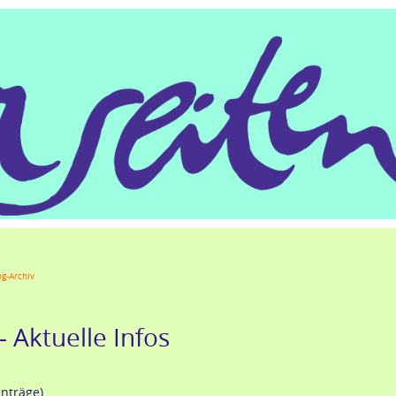
gle+
LinkedIn
Xing
Mail
tumblr
Reddit
og-Archiv
- Aktuelle Infos
inträge)