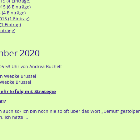
5 (4 Einträge)
5 (6 Einträge)
 (4 Einträge)
15 (1 Eintrag)
1 Eintrag)
inträge)
mber 2020
 05:53 Uhr
von Andrea Buchelt
Wiebke Brüssel
hr Erfolg mit Strategie
t!?
 auch so? Ich bin noch nie so oft über das Wort „Demut“ gestolpert
. Ich hatte ...
kolumne:
…