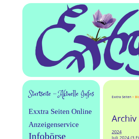
Navigation
Startseite - Aktuelle Infos
Facebook
Twitter
Goo
Exxtra Seiten
Bl
überspringen
Exxtra Seiten Online
Archiv 
Anzeigenservice
2024
Infobörse
Juli 2024 (3 E