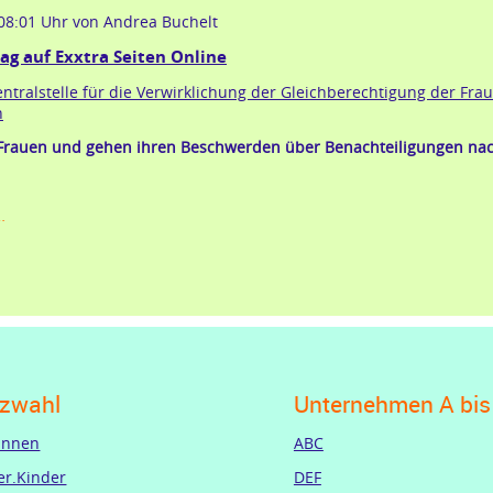
mehr
 08:01 Uhr
von Andrea Buchelt
erfolg
mit
ag auf Exxtra Seiten Online
strategie
ntralstelle für die Verwirklichung der Gleichberechtigung der Frau
n
Frauen und gehen ihren Beschwerden über Benachteiligungen nac
neuer
…
eintrag
auf
exxtra
seiten
online
zwahl
Unternehmen A bis
.innen
ABC
er.Kinder
DEF