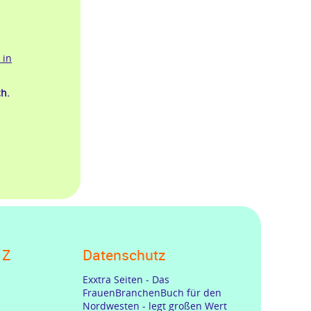
 in
h.
 Z
Datenschutz
Exxtra Seiten - Das
FrauenBranchenBuch für den
Nordwesten - legt großen Wert