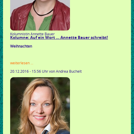
Kolumnistin Annette Bauer
Kolumne: Auf ein Wort ... Annette Bauer schreibt!
Weihnachten
kolumne:
weiterlesen …
auf
20.12.2016 - 15:56 Uhr
von Andrea Buchelt
ein
wort
...
annette
bauer
schreibt!