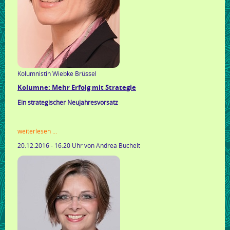
Kolumnistin Wiebke Brüssel
Kolumne: Mehr Erfolg mit Strategie
Ein strategischer Neujahresvorsatz
kolumne:
weiterlesen …
mehr
20.12.2016 - 16:20 Uhr
von Andrea Buchelt
erfolg
mit
strategie