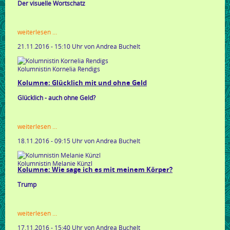
Der visuelle Wortschatz
kolumne:
weiterlesen …
stil
21.11.2016 - 15:10 Uhr
von Andrea Buchelt
auf
ganzer
linie
Kolumnistin Kornelia Rendigs
Kolumne: Glücklich mit und ohne Geld
Glücklich - auch ohne Geld?
kolumne:
weiterlesen …
glücklich
18.11.2016 - 09:15 Uhr
von Andrea Buchelt
mit
und
ohne
Kolumnistin Melanie Künzl
geld
Kolumne: Wie sage ich es mit meinem Körper?
Trump
kolumne:
weiterlesen …
wie
17.11.2016 - 15:40 Uhr
von Andrea Buchelt
sage