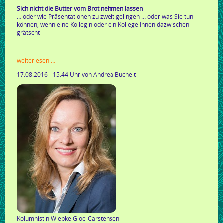
Sich nicht die Butter vom Brot nehmen lassen
… oder wie Präsentationen zu zweit gelingen … oder was Sie tun
können, wenn eine Kollegin oder ein Kollege Ihnen dazwischen
grätscht
kolumne:
weiterlesen …
wie
17.08.2016 - 15:44 Uhr
von Andrea Buchelt
sage
ich
es
mit
meinem
körper?
Kolumnistin Wiebke Gloe-Carstensen