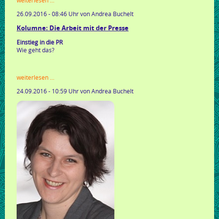
weiterlesen …
nachhaltig
26.09.2016 - 08:46 Uhr
von Andrea Buchelt
gärtnern
Kolumne: Die Arbeit mit der Presse
Einstieg in die PR
Wie geht das?
kolumne:
weiterlesen …
die
24.09.2016 - 10:59 Uhr
von Andrea Buchelt
arbeit
mit
der
presse