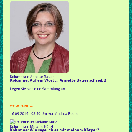
und
ohne
geld
Kolumnistin Annette Bauer
Kolumne: Auf ein Wort ... Annette Bauer schreibt!
Legen Sie sich eine Sammlung an
kolumne:
weiterlesen …
auf
16.09.2016 - 08:40 Uhr
von Andrea Buchelt
ein
wort
...
Kolumnistin Melanie Künzl
annette
Kolumne: Wie sage ich es mit meinem Körper?