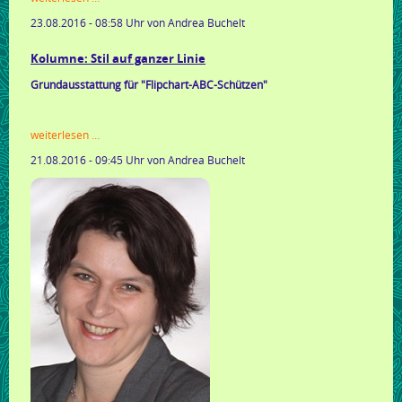
nachhaltig
23.08.2016 - 08:58 Uhr
von Andrea Buchelt
gärtnern
Kolumne: Stil auf ganzer Linie
Grundausstattung für "Flipchart-ABC-Schützen"
kolumne:
weiterlesen …
stil
21.08.2016 - 09:45 Uhr
von Andrea Buchelt
auf
ganzer
linie