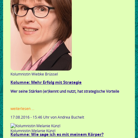
Kolumnistin Wiebke Brüssel
Kolumne: Mehr Erfolg mit Strategie
Wer seine Stärken (er)kennt und nutzt, hat strategische Vorteile
kolumne:
weiterlesen …
mehr
17.08.2016 - 15:46 Uhr
von Andrea Buchelt
erfolg
mit
strategie
Kolumnistin Melanie Künzl
Kolumne: Wie sage ich es mit meinem Körper?