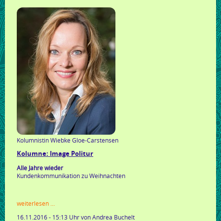
ich
es
mit
meinem
körper?
Kolumnistin Wiebke Gloe-Carstensen
Kolumne: Image Politur
Alle Jahre wieder
Kundenkommunikation zu Weihnachten
kolumne:
weiterlesen …
image
16.11.2016 - 15:13 Uhr
von Andrea Buchelt
politur