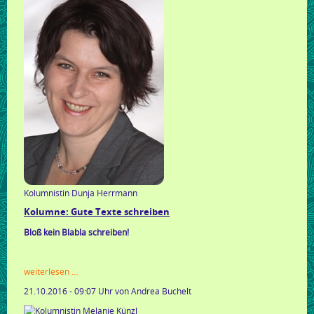
9.11.2016
in
bremen
Kolumnistin Dunja Herrmann
Kolumne: Gute Texte schreiben
Bloß kein Blabla schreiben!
kolumne:
weiterlesen …
gute
21.10.2016 - 09:07 Uhr
von Andrea Buchelt
texte
schreiben