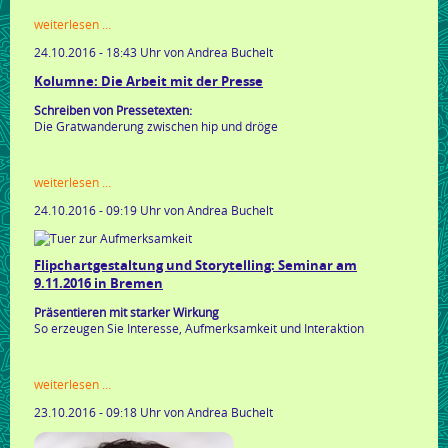
kolumne:
weiterlesen …
stil
24.10.2016 - 18:43 Uhr
von Andrea Buchelt
auf
ganzer
Kolumne: Die Arbeit mit der Presse
linie
Schreiben von Pressetexten:
Die Gratwanderung zwischen hip und dröge
kolumne:
weiterlesen …
die
24.10.2016 - 09:19 Uhr
von Andrea Buchelt
arbeit
mit
der
presse
Flipchartgestaltung und Storytelling: Seminar am
9.11.2016 in Bremen
Präsentieren mit starker Wirkung
So erzeugen Sie Interesse, Aufmerksamkeit und Interaktion
flipchartgestaltung
weiterlesen …
und
23.10.2016 - 09:18 Uhr
von Andrea Buchelt
storytelling:
seminar
am