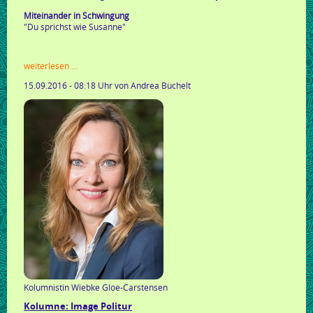
bauer
schreibt!
Miteinander in Schwingung
"Du sprichst wie Susanne"
kolumne:
weiterlesen …
wie
15.09.2016 - 08:18 Uhr
von Andrea Buchelt
sage
ich
es
mit
meinem
körper?
Kolumnistin Wiebke Gloe-Carstensen
Kolumne: Image Politur