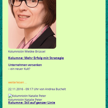
Kolumnistin Wiebke Brüssel
Kolumne: Mehr Erfolg mit Strategie
Unternehmen versenken
– ein neuer Kult?
kolumne:
weiterlesen …
mehr
22.11.2016 - 09:17 Uhr
von Andrea Buchelt
erfolg
mit
strategie
Kolumnistin Natalie Peter
Kolumne: Stil auf ganzer Linie