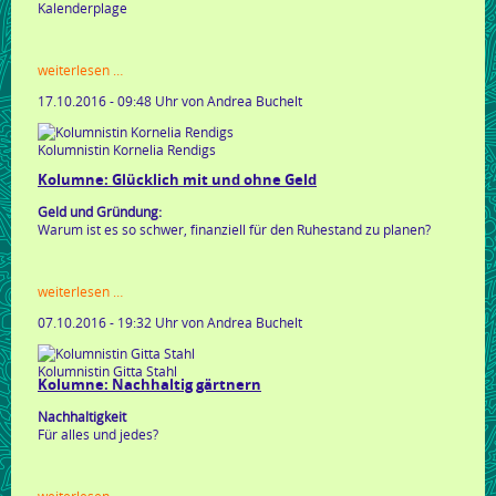
Kalenderplage
kolumne:
weiterlesen …
auf
17.10.2016 - 09:48 Uhr
von Andrea Buchelt
ein
wort
...
Kolumnistin Kornelia Rendigs
annette
bauer
Kolumne: Glücklich mit und ohne Geld
schreibt!
Geld und Gründung:
Warum ist es so schwer, finanziell für den Ruhestand zu planen?
kolumne:
weiterlesen …
glücklich
07.10.2016 - 19:32 Uhr
von Andrea Buchelt
mit
und
ohne
Kolumnistin Gitta Stahl
geld
Kolumne: Nachhaltig gärtnern
Nachhaltigkeit
Für alles und jedes?
kolumne: