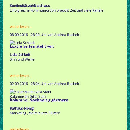
Kontinuität zahlt sich aus
Erfolgreiche Kommunikation braucht Zeit und viele Kanäle
kolumne:
weiterlesen …
image
08.09.2016 - 08:39 Uhr
von Andrea Buchelt
politur
Exxtra Seiten stellt vor:
Lidia Schladt
Sinn und Werte
exxtra
weiterlesen …
seiten
02.09.2016 - 08:04 Uhr
von Andrea Buchelt
stellt
vor:
Kolumnistin Gitta Stahl
Kolumne: Nachhaltig gärtnern
Rathaus-Honig
Marketing „treibt bunte Blüten“
kolumne:
weiterlesen …