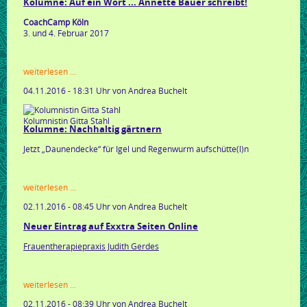
Kolumne: Auf ein Wort ... Annette Bauer schreibt!
CoachCamp Köln
3. und 4. Februar 2017
kolumne:
weiterlesen …
auf
04.11.2016 - 18:31 Uhr
von Andrea Buchelt
ein
wort
...
Kolumnistin Gitta Stahl
annette
Kolumne: Nachhaltig gärtnern
bauer
schreibt!
Jetzt „Daunendecke“ für Igel und Regenwurm aufschütte(l)n
kolumne:
weiterlesen …
nachhaltig
02.11.2016 - 08:45 Uhr
von Andrea Buchelt
gärtnern
Neuer Eintrag auf Exxtra Seiten Online
Frauentherapiepraxis Judith Gerdes
neuer
weiterlesen …
eintrag
02.11.2016 - 08:39 Uhr
von Andrea Buchelt
auf