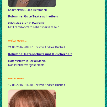
Kolumnistin Dunja Herrmann
Kolumne: Gute Texte schreiben
Gibt’s das auch in Deutsch?
Mit Fremdwörtern lieber sparsam sein
kolumne:
weiterlesen …
gute
21.08.2016 - 09:17 Uhr
von Andrea Buchelt
texte
schreiben
Kolumne: Datenschutz und IT-Sicherheit
Datenschutz in Social Media
Das Internet vergisst nichts……
kolumne:
weiterlesen …
datenschutz
17.08.2016 - 16:30 Uhr
von Andrea Buchelt
und
it-
sicherheit