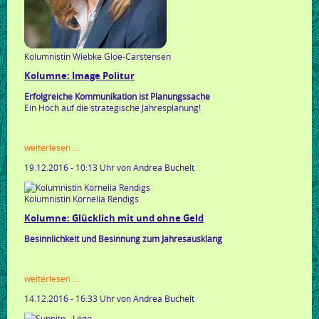
Kolumnistin Wiebke Gloe-Carstensen
Kolumne: Image Politur
Erfolgreiche Kommunikation ist Planungssache
Ein Hoch auf die strategische Jahresplanung!
kolumne:
weiterlesen …
image
19.12.2016 - 10:13 Uhr
von Andrea Buchelt
politur
Kolumnistin Kornelia Rendigs
Kolumne: Glücklich mit und ohne Geld
Besinnlichkeit und Besinnung zum Jahresausklang
kolumne:
weiterlesen …
glücklich
14.12.2016 - 16:33 Uhr
von Andrea Buchelt
mit
und