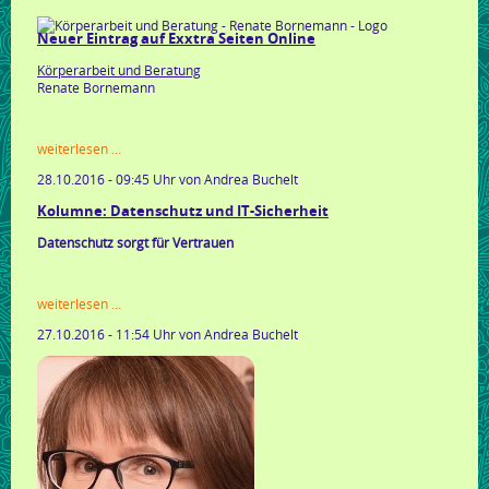
exxtra
seiten
Neuer Eintrag auf Exxtra Seiten Online
online
Körperarbeit und Beratung
Renate Bornemann
neuer
weiterlesen …
eintrag
28.10.2016 - 09:45 Uhr
von Andrea Buchelt
auf
exxtra
Kolumne: Datenschutz und IT-Sicherheit
seiten
online
Datenschutz sorgt für Vertrauen
kolumne:
weiterlesen …
datenschutz
27.10.2016 - 11:54 Uhr
von Andrea Buchelt
und
it-
sicherheit