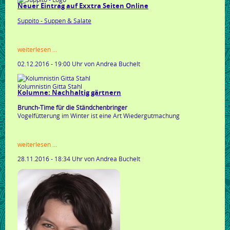
ohne
Neuer Eintrag auf Exxtra Seiten Online
geld
Suppito - Suppen & Salate
neuer
weiterlesen …
eintrag
02.12.2016 - 19:00 Uhr
von Andrea Buchelt
auf
exxtra
seiten
Kolumnistin Gitta Stahl
online
Kolumne: Nachhaltig gärtnern
Brunch-Time für die Ständchenbringer
Vogelfütterung im Winter ist eine Art Wiedergutmachung
kolumne:
weiterlesen …
nachhaltig
28.11.2016 - 18:34 Uhr
von Andrea Buchelt
gärtnern