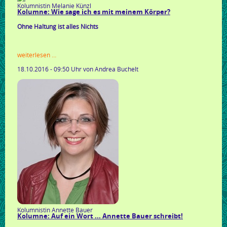
Kolumnistin Melanie Künzl
Kolumne: Wie sage ich es mit meinem Körper?
Ohne Haltung ist alles Nichts
kolumne:
weiterlesen …
wie
18.10.2016 - 09:50 Uhr
von Andrea Buchelt
sage
ich
es
mit
meinem
körper?
Kolumnistin Annette Bauer
Kolumne: Auf ein Wort ... Annette Bauer schreibt!