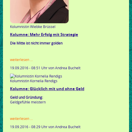
Kolumnistin Wiebke Brüssel
Kolumne: Mehr Erfolg mit Strategie
Die Mitte ist nicht immer golden
kolumne:
weiterlesen …
mehr
19.09.2016 - 08:51 Uhr
von Andrea Buchelt
erfolg
mit
strategie
Kolumnistin Kornelia Rendigs
Kolumne: Glücklich mit und ohne Geld
Geld und Gründung:
Geldgefühle meistern
kolumne:
weiterlesen …
glücklich
19.09.2016 - 08:29 Uhr
von Andrea Buchelt
mit