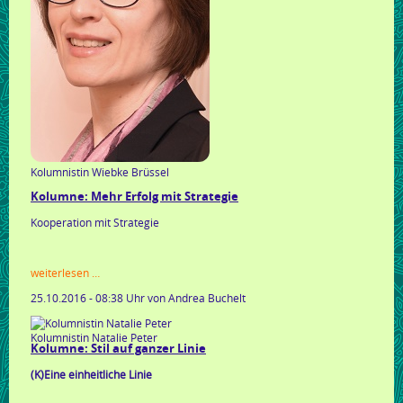
Kolumnistin Wiebke Brüssel
Kolumne: Mehr Erfolg mit Strategie
Kooperation mit Strategie
kolumne:
weiterlesen …
mehr
25.10.2016 - 08:38 Uhr
von Andrea Buchelt
erfolg
mit
strategie
Kolumnistin Natalie Peter
Kolumne: Stil auf ganzer Linie
(K)Eine einheitliche Linie