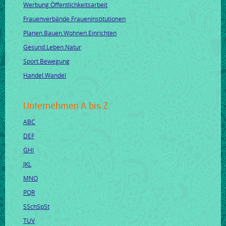
Werbung.Öffentlichkeitsarbeit
Frauenverbände.Fraueninstitutionen
Planen.Bauen.Wohnen.Einrichten
Gesund.Leben.Natur
Sport.Bewegung
Handel.Wandel
Unternehmen A bis Z
ABC
DEF
GHI
JKL
MNO
PQR
SSchSpSt
TUV