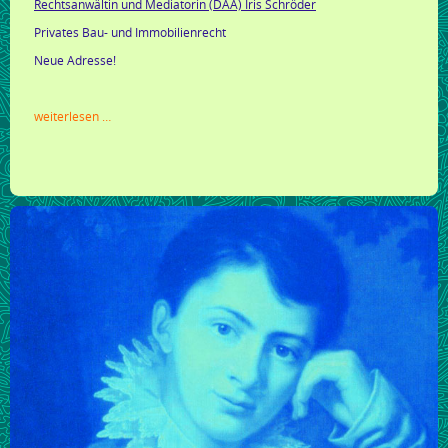
Rechtsanwältin und Mediatorin (DAA) Iris Schröder
Privates Bau- und Immobilienrecht
Neue Adresse!
update:
weiterlesen …
rechtsanwältin
und
mediatorin
(daa)
iris
schröder