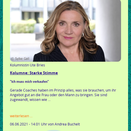
infobörse
Kolumnistin Ute Bries
Kolumne: Starke Stimme
"Ich muss mich verkaufen"
Gerade Coaches haben im Prinzip alles, was sie brauchen, um ihr
Angebot gut an die Frau oder den Mann zu bringen. Sie sind
zugewandt, wissen wie ...
kolumne:
weiterlesen …
starke
06.06.2021 - 14:01 Uhr
von Andrea Buchelt
stimme