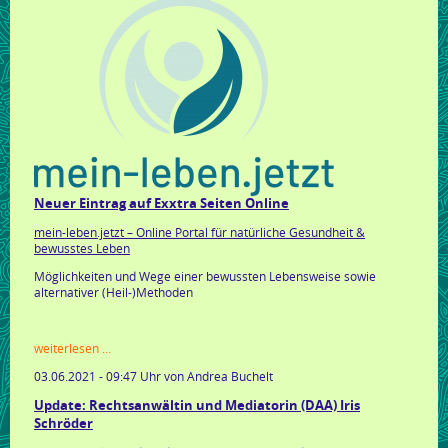
Neuer Eintrag auf Exxtra Seiten Online
mein-leben.jetzt – Online Portal für natürliche Gesundheit &
bewusstes Leben
Möglichkeiten und Wege einer bewussten Lebensweise sowie
alternativer (Heil-)Methoden
neuer
weiterlesen …
eintrag
03.06.2021 - 09:47 Uhr
von Andrea Buchelt
auf
exxtra
Update: Rechtsanwältin und Mediatorin (DAA) Iris
seiten
Schröder
online