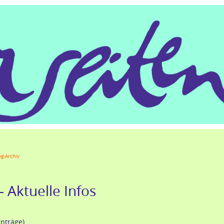
gle+
LinkedIn
Xing
Mail
tumblr
Reddit
og-Archiv
- Aktuelle Infos
inträge)