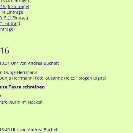
5 (4 Einträge)
5 (6 Einträge)
 (4 Einträge)
15 (1 Eintrag)
1 Eintrag)
inträge)
016
 10:31 Uhr
von Andrea Buchelt
Dunja Herrmann|Foto: Susanne Heitz, Fotogen Digital
ute Texte schreiben
?
ntrolleurin im Nacken
kolumne:
…
gute
 15:40 Uhr
von Andrea Buchelt
texte