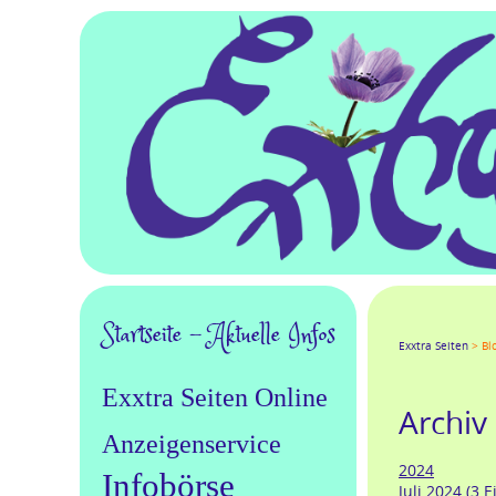
Navigation
Startseite - Aktuelle Infos
Facebook
Twitter
Goo
Exxtra Seiten
Bl
überspringen
Exxtra Seiten Online
Archiv 
Anzeigenservice
2024
Infobörse
Juli 2024 (3 E