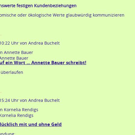
körper?
swerte festigen Kundenbeziehungen
nomische oder ökologische Werte glaubwürdig kommunizieren
kolumne:
…
image
 10:22 Uhr
von Andrea Buchelt
politur
Annette Bauer
f ein Wort ... Annette Bauer schreibt!
 überlaufen
kolumne:
…
auf
 15:24 Uhr
von Andrea Buchelt
ein
wort
...
Kornelia Rendigs
annette
lücklich mit und ohne Geld
bauer
schreibt!
ündung: