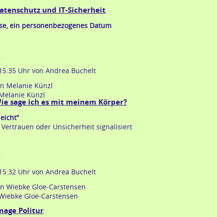
schreiben
atenschutz und IT-Sicherheit
sse, ein personenbezogenes Datum
kolumne:
…
datenschutz
 15:35 Uhr
von Andrea Buchelt
und
it-
sicherheit
Melanie Künzl
ie sage ich es mit meinem Körper?
leicht“
 Vertrauen oder Unsicherheit signalisiert
kolumne:
…
wie
 15:32 Uhr
von Andrea Buchelt
sage
ich
es
Wiebke Gloe-Carstensen
mit
mage Politur
meinem