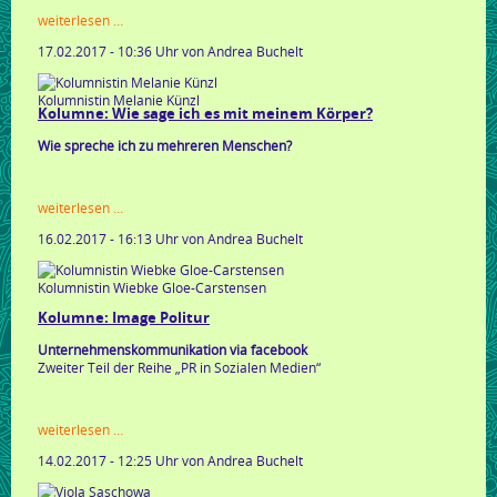
kolumne:
weiterlesen …
kleine
17.02.2017 - 10:36 Uhr
von Andrea Buchelt
stresssprechstunde
Kolumnistin Melanie Künzl
Kolumne: Wie sage ich es mit meinem Körper?
Wie spreche ich zu mehreren Menschen?
kolumne:
weiterlesen …
wie
16.02.2017 - 16:13 Uhr
von Andrea Buchelt
sage
ich
es
Kolumnistin Wiebke Gloe-Carstensen
mit
meinem
Kolumne: Image Politur
körper?
Unternehmenskommunikation via facebook
Zweiter Teil der Reihe „PR in Sozialen Medien“
kolumne:
weiterlesen …
image
14.02.2017 - 12:25 Uhr
von Andrea Buchelt
politur