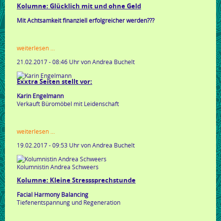
bauer
Kolumne: Glücklich mit und ohne Geld
schreibt!
Mit Achtsamkeit finanziell erfolgreicher werden???
kolumne:
weiterlesen …
glücklich
21.02.2017 - 08:46 Uhr
von Andrea Buchelt
mit
und
ohne
Exxtra Seiten stellt vor:
geld
Karin Engelmann
Verkauft Büromöbel mit Leidenschaft
exxtra
weiterlesen …
seiten
19.02.2017 - 09:53 Uhr
von Andrea Buchelt
stellt
vor:
Kolumnistin Andrea Schweers
Kolumne: Kleine Stresssprechstunde
Facial Harmony Balancing
Tiefenentspannung und Regeneration