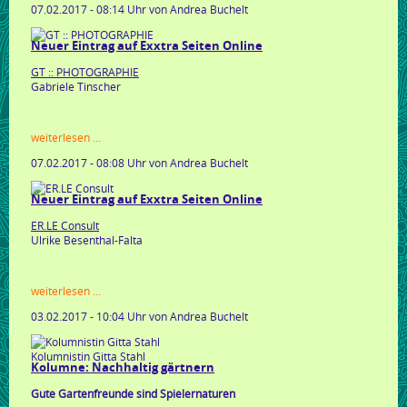
07.02.2017 - 08:14 Uhr
von Andrea Buchelt
auf
exxtra
seiten
Neuer Eintrag auf Exxtra Seiten Online
online
GT :: PHOTOGRAPHIE
Gabriele Tinscher
neuer
weiterlesen …
eintrag
07.02.2017 - 08:08 Uhr
von Andrea Buchelt
auf
exxtra
seiten
Neuer Eintrag auf Exxtra Seiten Online
online
ER.LE Consult
Ulrike Besenthal-Falta
neuer
weiterlesen …
eintrag
03.02.2017 - 10:04 Uhr
von Andrea Buchelt
auf
exxtra
seiten
Kolumnistin Gitta Stahl
online
Kolumne: Nachhaltig gärtnern
Gute Gartenfreunde sind Spielernaturen