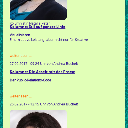
Kolumnistin Natalie Peter
Kolumne: Stil auf ganzer Linie
Visualisieren
Eine kreative Leistung, aber nicht nur für Kreative
kolumne:
weiterlesen …
stil
27.02.2017 - 09:24 Uhr
von Andrea Buchelt
auf
ganzer
Kolumne: Die Arbeit mit der Presse
linie
Der Public-Relations-Code
kolumne:
weiterlesen …
die
26.02.2017 - 12:15 Uhr
von Andrea Buchelt
arbeit
mit
der
presse