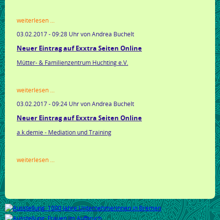
kolumne:
weiterlesen …
nachhaltig
03.02.2017 - 09:28 Uhr
von Andrea Buchelt
gärtnern
Neuer Eintrag auf Exxtra Seiten Online
Mütter- & Familienzentrum Huchting e.V.
neuer
weiterlesen …
eintrag
03.02.2017 - 09:24 Uhr
von Andrea Buchelt
auf
exxtra
Neuer Eintrag auf Exxtra Seiten Online
seiten
online
a.k.demie - Mediation und Training
neuer
weiterlesen …
eintrag
auf
exxtra
seiten
online