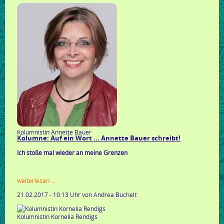
mit
strategie
Kolumnistin Annette Bauer
Kolumne: Auf ein Wort ... Annette Bauer schreibt!
Ich stoße mal wieder an meine Grenzen
kolumne:
weiterlesen …
auf
21.02.2017 - 10:13 Uhr
von Andrea Buchelt
ein
wort
...
Kolumnistin Kornelia Rendigs
annette