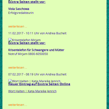
Exxtra Seiten stellt vor:
Viola Saschowa
Erfolgsredakteurin
exxtra
weiterlesen …
seiten
11.02.2017 - 10:11 Uhr
von Andrea Buchelt
stellt
vor:
Exxtra Seiten stellt vor:
Krisentelefon für Schwangere und Mütter
Notruf Mirjam 0800-6050050
exxtra
weiterlesen …
seiten
07.02.2017 - 08:19 Uhr
von Andrea Buchelt
stellt
vor:
Neuer Eintrag auf Exxtra Seiten Online
Wort Halten | Katja Mareike Jenrich
neuer
weiterlesen …
eintrag