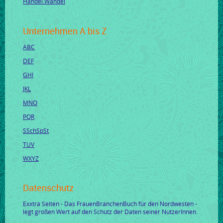
Handel.Wandel
Unternehmen A bis Z
ABC
DEF
GHI
JKL
MNO
PQR
SSchSpSt
TUV
WXYZ
Datenschutz
Exxtra Seiten - Das FrauenBranchenBuch für den Nordwesten -
legt großen Wert auf den Schutz der Daten seiner NutzerInnen.