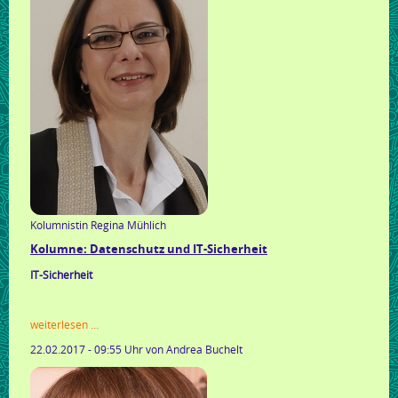
Kolumnistin Regina Mühlich
Kolumne: Datenschutz und IT-Sicherheit
IT-Sicherheit
kolumne:
weiterlesen …
datenschutz
22.02.2017 - 09:55 Uhr
von Andrea Buchelt
und
it-
sicherheit