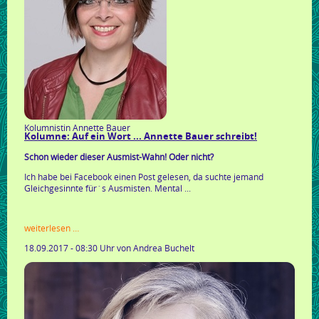
Kolumnistin Annette Bauer
Kolumne: Auf ein Wort ... Annette Bauer schreibt!
Schon wieder dieser Ausmist-Wahn! Oder nicht?
Ich habe bei Facebook einen Post gelesen, da suchte jemand
Gleichgesinnte für´s Ausmisten. Mental ...
kolumne:
weiterlesen …
auf
18.09.2017 - 08:30 Uhr
von Andrea Buchelt
ein
wort
...
annette
bauer
schreibt!