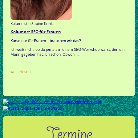
Kolumnistin Sabine Krink
Kolumne: SEO für Frauen
Kurse nur für Frauen – brauchen wir das?
Ich weiß nicht, ob du jemals in einem SEO-Workshop warst, den ein
Mann gegeben hat. Ich schon. Obwohl ...
kolumne:
weiterlesen …
seo
für
frauen
Termine