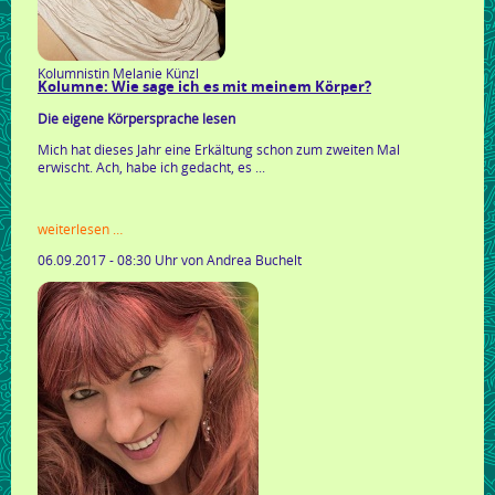
Kolumnistin Melanie Künzl
Kolumne: Wie sage ich es mit meinem Körper?
Die eigene Körpersprache lesen
Mich hat dieses Jahr eine Erkältung schon zum zweiten Mal
erwischt. Ach, habe ich gedacht, es ...
kolumne:
weiterlesen …
wie
06.09.2017 - 08:30 Uhr
von Andrea Buchelt
sage
ich
es
mit
meinem
körper?