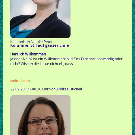
Kolumnistin Natalie Peter
Kolumne: Stil auf ganzer Linie
Herzlich Willkommen
Ja oder Nein? Ist ein Willkommensbild fürs Flipchart notwendig oder
nicht? Wissen die Leute nicht eh, dass ...
kolumne:
weiterlesen …
stil
22.09.2017 - 08:30 Uhr
von Andrea Buchelt
auf
ganzer
linie