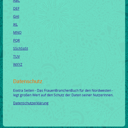
ABC
DEF
GHI
JKL
MNO
PQR
SSchSpSt
TUV
WXYZ
Datenschutz
Exxtra Seiten - Das FrauenBranchenBuch für den Nordwesten -
legt großen Wert auf den Schutz der Daten seiner NutzerInnen.
Datenschutzerklärung