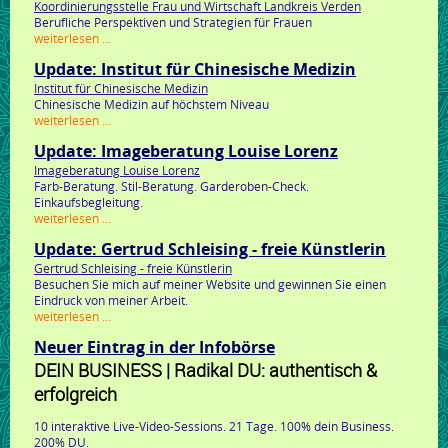
Koordinierungsstelle Frau und Wirtschaft Landkreis Verden
pfützner
Berufliche Perspektiven und Strategien für Frauen
gbr
update:
weiterlesen …
koordinierungsstelle
Update: Institut für Chinesische Medizin
frau
und
Institut für Chinesische Medizin
wirtschaft
Chinesische Medizin auf höchstem Niveau
landkreis
update:
weiterlesen …
verden
institut
Update: Imageberatung Louise Lorenz
für
chinesische
Imageberatung Louise Lorenz
medizin
Farb-Beratung. Stil-Beratung. Garderoben-Check.
Einkaufsbegleitung.
update:
weiterlesen …
imageberatung
Update: Gertrud Schleising - freie Künstlerin
louise
lorenz
Gertrud Schleising - freie Künstlerin
Besuchen Sie mich auf meiner Website und gewinnen Sie einen
Eindruck von meiner Arbeit.
update:
weiterlesen …
gertrud
Neuer Eintrag in der Infobörse
schleising
-
DEIN BUSINESS | Radikal DU: authentisch &
freie
erfolgreich
künstlerin
10 interaktive Live-Video-Sessions. 21 Tage. 100% dein Business.
200% DU.