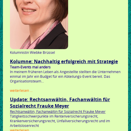
Kolumnistin Wiebke Brüssel
Kolumne: Nachhaltig erfolgreich mit Strategie
Team-Events mal anders
In meinem früheren Leben als Angestellte stellten die Unternehmen
einmal im Jahr ein Budget für ein Abteilungs-Event bereit. Das
Organisationsteam...
kolumne:
weiterlesen …
nachhaltig
Update: Rechtsanwältin, Fachanwältin für
erfolgreich
mit
Sozialrecht Frauke Meyer
strategie
Rechtsanwältin, Fachanwältin für Sozialrecht Frauke Meyer
Tätigkeitsschwerpunkte im Rentenversicherungsrecht,
Krankenversicherungsrecht, Unfallversicherungsrecht und im
Arbeitslosenrecht
update:
weiterlesen …