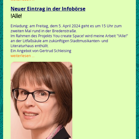
rechtsanwältin,
Neuer Eintrag in der Infobörse
fachanwältin
für
!Alle!
sozialrecht
frauke
Einladung: am Freitag, dem 5. April 2024 geht es um 15 Uhr zum
meyer
zweiten Mal rund in der Bredenstraße.
Im Rahmen des Projekts You create Space! wird meine Arbeit "!Alle!"
an der Litfaßsäule am zukünftigen Stadtmusikanten- und
Literaturhaus enthüllt.
Ein Angebot von Gertrud Schleising
neuer
weiterlesen …
eintrag
in
der
infobörse