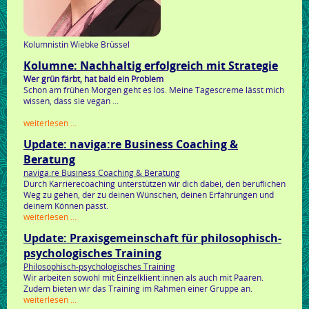
Kolumnistin Wiebke Brüssel
Kolumne: Nachhaltig erfolgreich mit Strategie
Wer grün färbt, hat bald ein Problem
Schon am frühen Morgen geht es los. Meine Tagescreme lässt mich
wissen, dass sie vegan ...
kolumne:
weiterlesen …
nachhaltig
Update: naviga:re Business Coaching &
erfolgreich
mit
Beratung
strategie
naviga:re Business Coaching & Beratung
Durch Karrierecoaching unterstützen wir dich dabei, den beruflichen
Weg zu gehen, der zu deinen Wünschen, deinen Erfahrungen und
deinem Können passt.
update:
weiterlesen …
naviga:re
Update: Praxisgemeinschaft für philosophisch-
business
coaching
psychologisches Training
&
Philosophisch-psychologisches Training
beratung
Wir arbeiten sowohl mit Einzelklient:innen als auch mit Paaren.
Zudem bieten wir das Training im Rahmen einer Gruppe an.
update:
weiterlesen …