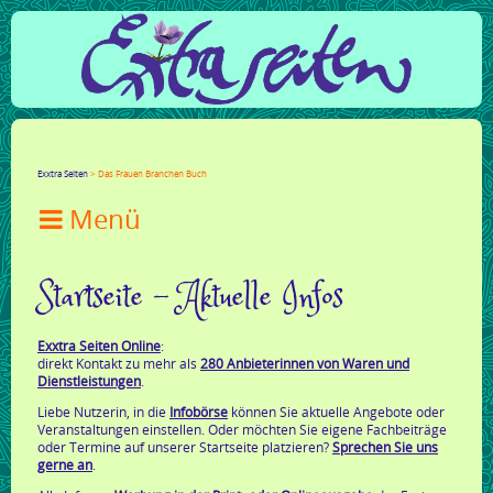
Facebook
Twitter
Google+
LinkedIn
Xing
Mail
tumblr
Reddit
Exxtra Seiten
Das Frauen Branchen Buch

Startseite - Aktuelle Infos
Exxtra Seiten Online
:
direkt Kontakt zu mehr als
280 Anbieterinnen von Waren und
Dienstleistungen
.
Liebe Nutzerin, in die
Infobörse
können Sie aktuelle Angebote oder
Veranstaltungen einstellen. Oder möchten Sie eigene Fachbeiträge
oder Termine auf unserer Startseite platzieren?
Sprechen Sie uns
gerne an
.