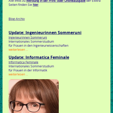
Alle Infos zu
Werbung in der Print- oder Onlineausgabe
der Exxtra
Seiten finden Sie
hier
.
Blog-Archiv
Update: Ingenieurinnen Sommeruni
Ingenieurinnen Sommeruni
Internationales Sommerstudium
für Frauen in den Ingenieurwissenschaften
update:
weiterlesen …
ingenieurinnen
Update: Informatica Feminale
sommeruni
Informatica Feminale
Internationales Sommerstudium
für Frauen in der Informatik
update:
weiterlesen …
informatica
feminale