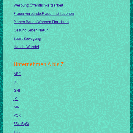
Werbung.Öffentlichkeitsarbeit
Frauenverbände.Fraueninstitutionen
Planen.Bauen.Wohnen.Einrichten
Gesund.Leben.Natur
Sport.Bewegung
Handel.Wandel
Unternehmen A bis Z
ABC
DEF
GHI
JKL
MNO
PQR
SSchSpSt
TUV