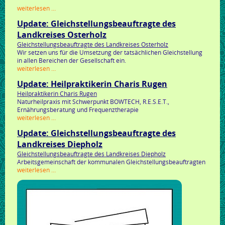
kolumne:
weiterlesen …
nachhaltig
Update: Gleichstellungsbeauftragte des
erfolgreich
mit
Landkreises Osterholz
strategie
Gleichstellungsbeauftragte des Landkreises Osterholz
Wir setzen uns für die Umsetzung der tatsächlichen Gleichstellung
in allen Bereichen der Gesellschaft ein.
update:
weiterlesen …
gleichstellungsbeauftragte
Update: Heilpraktikerin Charis Rugen
des
landkreises
Heilpraktikerin Charis Rugen
osterholz
Naturheilpraxis mit Schwerpunkt BOWTECH, R.E.S.E.T.,
Ernährungsberatung und Frequenztherapie
update:
weiterlesen …
heilpraktikerin
Update: Gleichstellungsbeauftragte des
charis
rugen
Landkreises Diepholz
Gleichstellungsbeauftragte des Landkreises Diepholz
Arbeitsgemeinschaft der kommunalen Gleichstellungsbeauftragten
update:
weiterlesen …
gleichstellungsbeauftragte
des
landkreises
diepholz