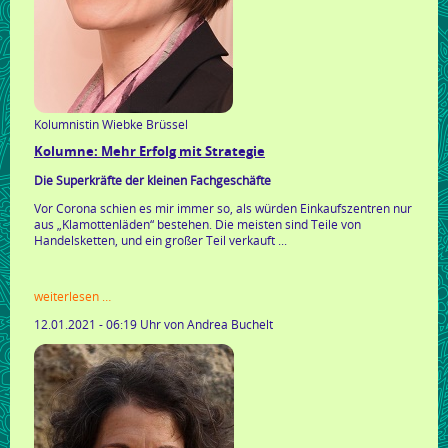
Kolumnistin Wiebke Brüssel
Kolumne: Mehr Erfolg mit Strategie
Die Superkräfte der kleinen Fachgeschäfte
Vor Corona schien es mir immer so, als würden Einkaufszentren nur
aus „Klamottenläden“ bestehen. Die meisten sind Teile von
Handelsketten, und ein großer Teil verkauft ...
kolumne:
weiterlesen …
mehr
12.01.2021 - 06:19 Uhr
von Andrea Buchelt
erfolg
mit
strategie