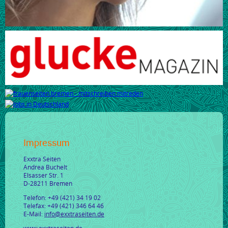
Impressum
Exxtra Seiten
Andrea Buchelt
Elsasser Str. 1
D-28211 Bremen
Telefon: +49 (421) 34 19 02
Telefax: +49 (421) 346 64 46
E-Mail:
info@exxtraseiten.de
www.exxtraseiten.de