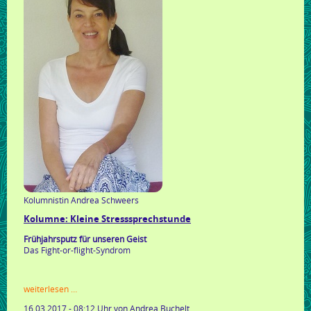
geld
Kolumnistin Andrea Schweers
Kolumne: Kleine Stresssprechstunde
Frühjahrsputz für unseren Geist
Das Fight-or-flight-Syndrom
kolumne:
weiterlesen …
kleine
16.03.2017 - 08:12 Uhr
von Andrea Buchelt
stresssprechstunde