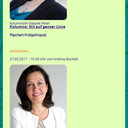
Kolumnistin Natalie Peter
Kolumne: Stil auf ganzer Linie
Flipchart-Frühjahrsputz
kolumne:
weiterlesen …
stil
27.03.2017 - 10:39 Uhr
von Andrea Buchelt
auf
ganzer
linie