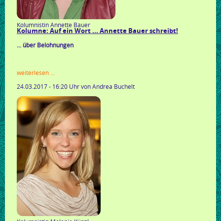
Kolumnistin Annette Bauer
Kolumne: Auf ein Wort ... Annette Bauer schreibt!
... über Belohnungen
kolumne:
weiterlesen …
auf
24.03.2017 - 16:20 Uhr
von Andrea Buchelt
ein
wort
...
annette
bauer
schreibt!