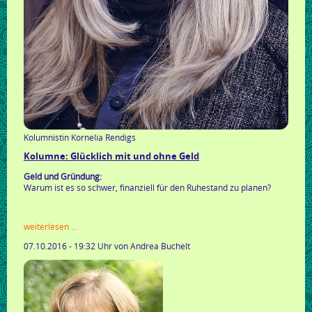
Kolumnistin Kornelia Rendigs
Kolumne: Glücklich mit und ohne Geld
Geld und Gründung:
Warum ist es so schwer, finanziell für den Ruhestand zu planen?
kolumne:
weiterlesen …
glücklich
07.10.2016 - 19:32 Uhr
von Andrea Buchelt
mit
und
ohne
geld