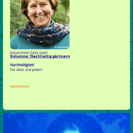
Kolumnistin Gitta Stahl
Kolumne: Nachhaltig gärtnern
Nachhaltigkeit
Für alles und jedes?
kolumne:
weiterlesen …
nachhaltig
gärtnern