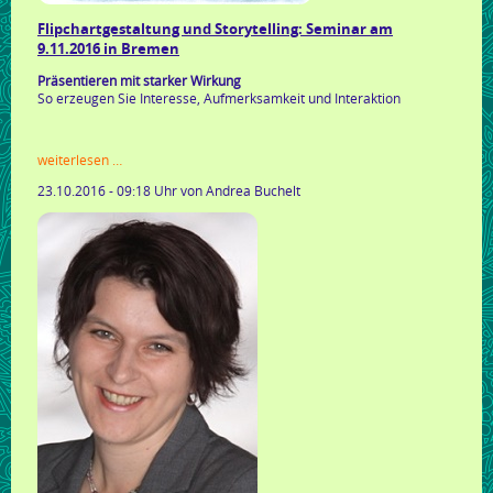
Flipchartgestaltung und Storytelling: Seminar am
9.11.2016 in Bremen
Präsentieren mit starker Wirkung
So erzeugen Sie Interesse, Aufmerksamkeit und Interaktion
flipchartgestaltung
weiterlesen …
und
23.10.2016 - 09:18 Uhr
von Andrea Buchelt
storytelling:
seminar
am
9.11.2016
in
bremen