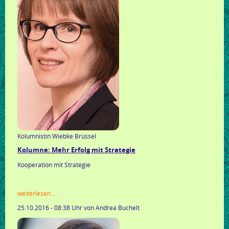
Kolumnistin Wiebke Brüssel
Kolumne: Mehr Erfolg mit Strategie
Kooperation mit Strategie
kolumne:
weiterlesen …
mehr
25.10.2016 - 08:38 Uhr
von Andrea Buchelt
erfolg
mit
strategie