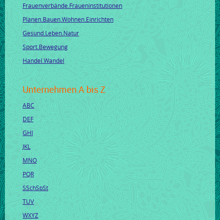
Frauenverbände.Fraueninstitutionen
Planen.Bauen.Wohnen.Einrichten
Gesund.Leben.Natur
Sport.Bewegung
Handel.Wandel
Unternehmen A bis Z
ABC
DEF
GHI
JKL
MNO
PQR
SSchSpSt
TUV
WXYZ