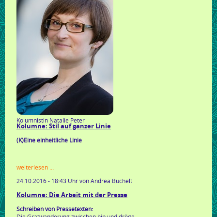
Kolumnistin Natalie Peter
Kolumne: Stil auf ganzer Linie
(K)Eine einheitliche Linie
kolumne:
weiterlesen …
stil
24.10.2016 - 18:43 Uhr
von Andrea Buchelt
auf
ganzer
Kolumne: Die Arbeit mit der Presse
linie
Schreiben von Pressetexten:
Die Gratwanderung zwischen hip und dröge