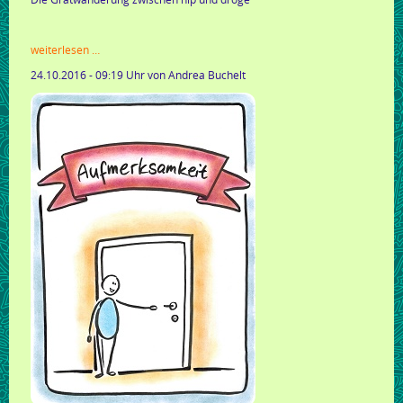
kolumne:
weiterlesen …
die
24.10.2016 - 09:19 Uhr
von Andrea Buchelt
arbeit
mit
der
presse