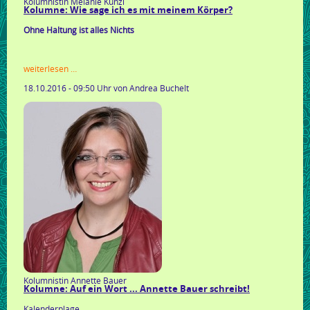
Kolumnistin Melanie Künzl
Kolumne: Wie sage ich es mit meinem Körper?
Ohne Haltung ist alles Nichts
kolumne:
weiterlesen …
wie
18.10.2016 - 09:50 Uhr
von Andrea Buchelt
sage
ich
es
mit
meinem
körper?
Kolumnistin Annette Bauer
Kolumne: Auf ein Wort ... Annette Bauer schreibt!
Kalenderplage