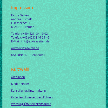
Impressum
Exxtra Seiten
Andrea Buchelt
Elsasser Str. 1
D-28211 Bremen
Telefon: +49 (421) 34 19 02
Telefax: +49 (421) 346 64 46
E-Mail:
info@exxtraseiten.de
www.exxtraseiten.de
USt. IdNr.: DE 199099061
Kurzwahl
Ärzt.innen
Kinder.Kinder
Kunst.Kultur.Unterhaltung
Gründen.Unternehmen.Führen
Werbung.Öffentlichkeitsarbeit